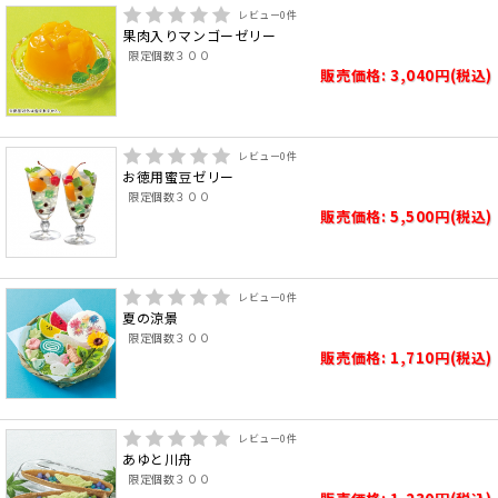
レビュー
0
件
果肉入りマンゴーゼリー
限定個数３００
販売価格: 3,040円(税込)
レビュー
0
件
お徳用蜜豆ゼリー
限定個数３００
販売価格: 5,500円(税込)
レビュー
0
件
夏の涼景
限定個数３００
販売価格: 1,710円(税込)
レビュー
0
件
あゆと川舟
限定個数３００