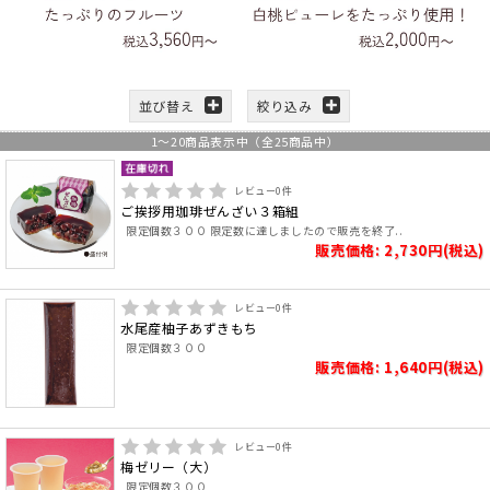
並び替え
絞り込み
1
～
20
商品表示中（全
25
商品中）
レビュー
0
件
ご挨拶用珈琲ぜんざい３箱組
限定個数３００ 限定数に達しましたので販売を終了..
販売価格: 2,730円(税込)
レビュー
0
件
水尾産柚子あずきもち
限定個数３００
販売価格: 1,640円(税込)
レビュー
0
件
梅ゼリー（大）
限定個数３００