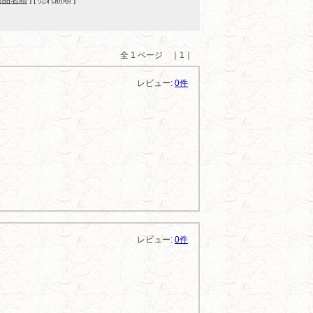
商品名順
] [ 売れ筋順 ]
全 1 ページ ｜1｜
レビュー:
0件
レビュー:
0件