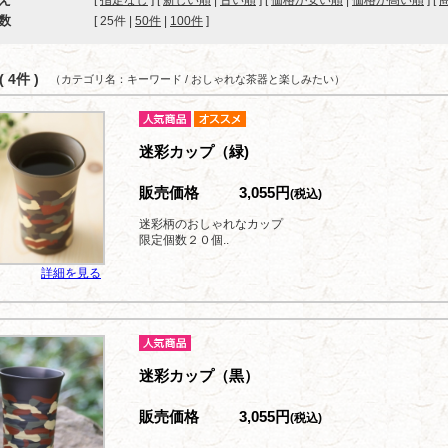
[
指定なし
] [
新しい順
|
古い順
] [
価格が安い順
|
価格が高い順
] [
数
[ 
25件
 | 
50件
 | 
100件
 ]
 4件 )
（カテゴリ名：キーワード / おしゃれな茶器と楽しみたい）
迷彩カップ（緑)
販売価格
3,055円
(税込)
迷彩柄のおしゃれなカップ
限定個数２０個..
詳細を見る
迷彩カップ（黒）
販売価格
3,055円
(税込)