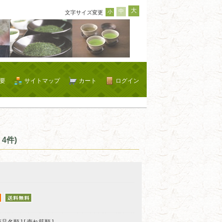
大
中
小
文字サイズ変更
要
サイトマップ
カート
ログイン
4件)