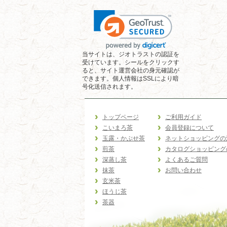
当サイトは、ジオトラストの認証を
受けています。シールをクリックす
ると、サイト運営会社の身元確認が
できます。個人情報はSSLにより暗
号化送信されます。
トップページ
ご利用ガイド
こいまろ茶
会員登録について
玉露・かぶせ茶
ネットショッピングの
煎茶
カタログショッピング
深蒸し茶
よくあるご質問
抹茶
お問い合わせ
玄米茶
ほうじ茶
茶器