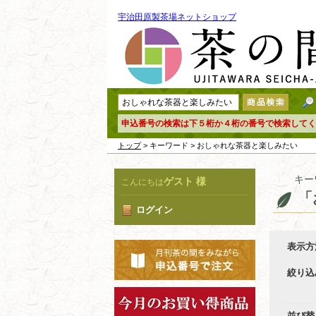
宇治田原製茶場ネットショップ
申込番号の検索は下５桁か４桁の番号で検索してく
トップ
> キーワード > おしゃれな茶器と楽しみたい
キー
ゲスト 様
こんにちは
「
ログイン
表示方
絞り込
並び替