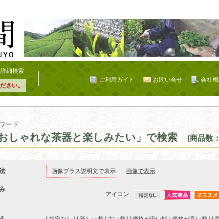
詳細検索
ご利用ガイド
お問い合せ
会社概
ださい。
ワード
おしゃれな茶器と楽しみたい」で検索
(商品数：
法
画像プラス説明文で表示
画像で表示
み
アイコン
え