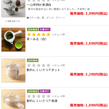
レビュー
0
件
一心作円か急須白
窯元の製造中止に伴い廃版となりました。大変申し訳..
販売価格: 2,990円(税込)
●カラー/白、黒、ピンク、グリーン
※写真は白です。
レビュー
1
件
茶ーみる（白）
販売価格: 2,800円(税込)
レビュー
0
件
割れにくいクリアポット
販売価格: 2,200円(税込)
レビュー
0
件
割れにくいクリア急須
販売価格: 1,800円(税込)