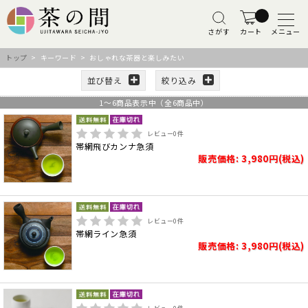
さがす
カート
メニュー
トップ
> キーワード > おしゃれな茶器と楽しみたい
並び替え
絞り込み
1
～
6
商品表示中（全
6
商品中）
レビュー
0
件
帯網飛びカンナ急須
販売価格: 3,980円(税込)
レビュー
0
件
帯網ライン急須
販売価格: 3,980円(税込)