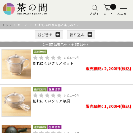
さがす
カート
メニュー
トップ
> キーワード > おしゃれな茶器と楽しみたい
並び替え
絞り込み
1
～
6
商品表示中（全
6
商品中）
レビュー
0
件
割れにくいクリアポット
販売価格: 2,200円(税込)
レビュー
0
件
割れにくいクリア急須
販売価格: 1,800円(税込)