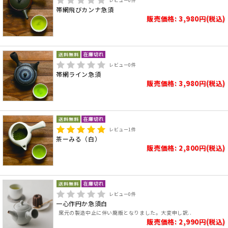
レビュー
0
件
帯網飛びカンナ急須
販売価格: 3,980円(税込)
レビュー
0
件
帯網ライン急須
販売価格: 3,980円(税込)
レビュー
1
件
茶ーみる（白）
販売価格: 2,800円(税込)
レビュー
0
件
一心作円か急須白
窯元の製造中止に伴い廃版となりました。大変申し訳..
販売価格: 2,990円(税込)