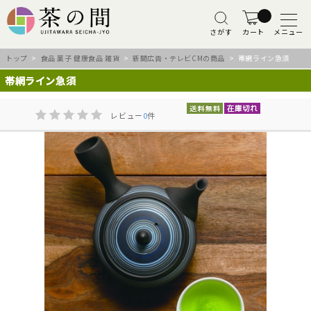
さがす
カート
メニュー
トップ
>
食品 菓子 健康食品 雑貨
>
新聞広告・テレビCMの商品
> 帯網ライン急須
帯網ライン急須
レビュー
0
件