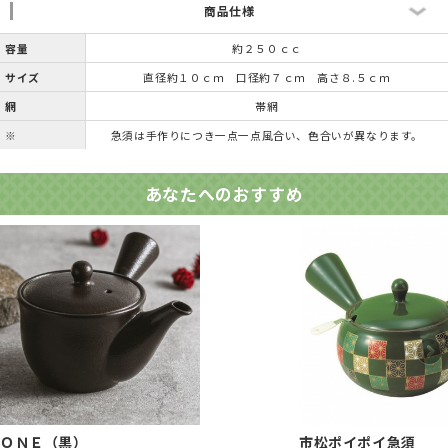
商品仕様
容量
約２５０ｃｃ
サイズ
直径約１０ｃｍ 口径約７ｃｍ 高さ８.５ｃｍ
網
帯網
※
急須は手作りにつき一点一点風合い、色合いが異なります。
あなたへのおすすめ
ＯＮＥ（黒）
市松ポイポイ急須