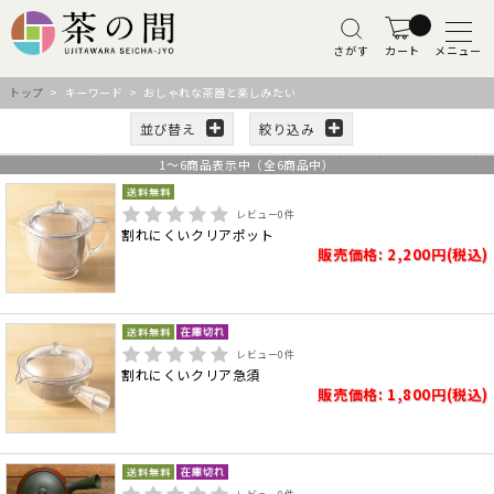
さがす
カート
メニュー
トップ
> キーワード > おしゃれな茶器と楽しみたい
並び替え
絞り込み
1
～
6
商品表示中（全
6
商品中）
レビュー
0
件
割れにくいクリアポット
販売価格: 2,200円(税込)
レビュー
0
件
割れにくいクリア急須
販売価格: 1,800円(税込)