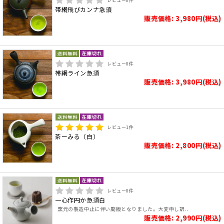
レビュー
0
件
帯網飛びカンナ急須
販売価格: 3,980円(税込)
レビュー
0
件
帯網ライン急須
販売価格: 3,980円(税込)
レビュー
1
件
茶ーみる（白）
販売価格: 2,800円(税込)
レビュー
0
件
一心作円か急須白
窯元の製造中止に伴い廃版となりました。大変申し訳..
販売価格: 2,990円(税込)