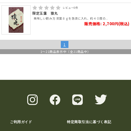
レビュー
0
件
限定玉露 猿丸
美味しい飲み方 茶葉８ｇを急須に入れ、約４０度の..
販売価格: 2,700円(税込)
1
1
～
21
商品表示中（全
21
商品中）
ご利用ガイド
特定商取引法に基づく表記