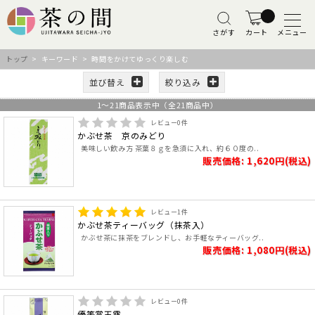
さがす
カート
メニュー
トップ
> キーワード > 時間をかけてゆっくり楽しむ
並び替え
絞り込み
1
～
21
商品表示中（全
21
商品中）
レビュー
0
件
かぶせ茶 京のみどり
美味しい飲み方 茶葉８ｇを急須に入れ、約６０度の..
販売価格: 1,620円(税込)
レビュー
1
件
かぶせ茶ティーバッグ（抹茶入）
かぶせ茶に抹茶をブレンドし、お手軽なティーバッグ..
販売価格: 1,080円(税込)
レビュー
0
件
優等賞玉露