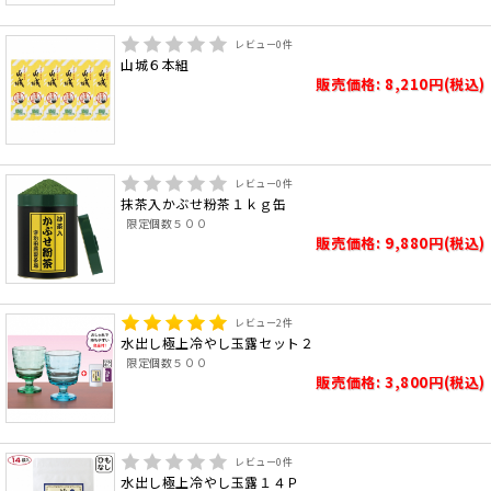
レビュー
0
件
山城６本組
販売価格: 8,210円(税込)
レビュー
0
件
抹茶入かぶせ粉茶１ｋｇ缶
限定個数５００
販売価格: 9,880円(税込)
レビュー
2
件
水出し極上冷やし玉露セット２
限定個数５００
販売価格: 3,800円(税込)
レビュー
0
件
水出し極上冷やし玉露１４Ｐ