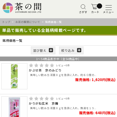
さがす
カート
メニュー
トップ
>
お茶の種類について
> 銘柄価格一覧
単品で販売している全銘柄掲載ページです。
銘柄価格一覧
並び替え
絞り込み
1
～
54
商品表示中（全
54
商品中）
レビュー
0
件
かぶせ茶 京のみどり
美味しい飲み方 茶葉８ｇを急須に入れ、約６０度の..
販売価格: 1,620円(税込)
レビュー
0
件
かりがね玄米 京舞
美味しい飲み方 茶葉８ｇを急須に入れ、熱湯を１５..
販売価格: 648円(税込)