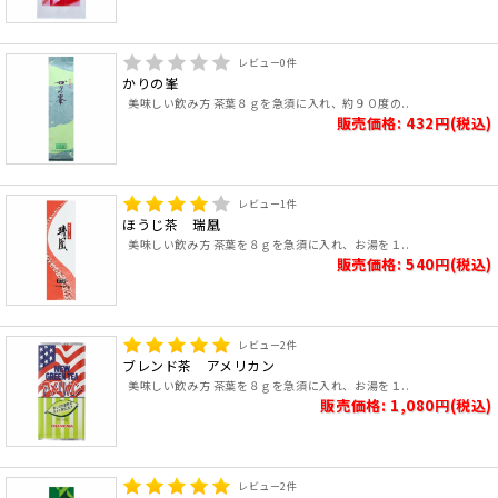
レビュー
0
件
かりの峯
美味しい飲み方 茶葉８ｇを急須に入れ、約９０度の..
販売価格: 432円(税込)
レビュー
1
件
ほうじ茶 瑞凰
美味しい飲み方 茶葉を８ｇを急須に入れ、お湯を１..
販売価格: 540円(税込)
レビュー
2
件
ブレンド茶 アメリカン
美味しい飲み方 茶葉を８ｇを急須に入れ、お湯を１..
販売価格: 1,080円(税込)
レビュー
2
件