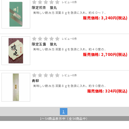
レビュー
0
件
限定煎茶 猿丸
美味しい飲み方 茶葉８ｇを急須に入れ、約６０～７..
販売価格: 3,240円(税込)
レビュー
0
件
限定玉露 猿丸
美味しい飲み方 茶葉８ｇを急須に入れ、約４０度の..
販売価格: 2,700円(税込)
レビュー
0
件
青柳
美味しい飲み方 茶葉８ｇを急須に入れ、約９０度の..
販売価格: 324円(税込)
1
1
～
54
商品表示中（全
54
商品中）