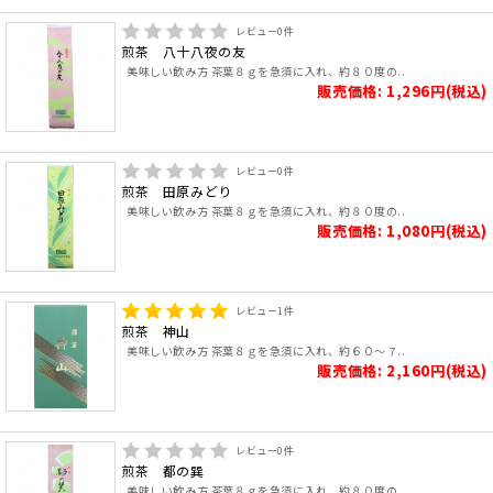
レビュー
0
件
煎茶 八十八夜の友
美味しい飲み方 茶葉８ｇを急須に入れ、約８０度の..
販売価格: 1,296円(税込)
レビュー
0
件
煎茶 田原みどり
美味しい飲み方 茶葉８ｇを急須に入れ、約８０度の..
販売価格: 1,080円(税込)
レビュー
1
件
煎茶 神山
美味しい飲み方 茶葉８ｇを急須に入れ、約６０～７..
販売価格: 2,160円(税込)
レビュー
0
件
煎茶 都の巽
美味しい飲み方 茶葉８ｇを急須に入れ、約８０度の..