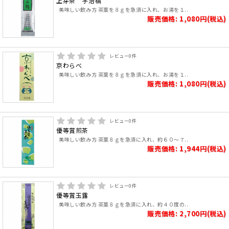
上芽茶 宇治橋
美味しい飲み方 茶葉を８ｇを急須に入れ、お湯を１..
販売価格: 1,080円(税込)
レビュー
0
件
京わらべ
美味しい飲み方 茶葉を８ｇを急須に入れ、お湯を１..
販売価格: 1,080円(税込)
レビュー
0
件
優等賞煎茶
美味しい飲み方 茶葉８ｇを急須に入れ、約６０～７..
販売価格: 1,944円(税込)
レビュー
0
件
優等賞玉露
美味しい飲み方 茶葉８ｇを急須に入れ、約４０度の..
販売価格: 2,700円(税込)