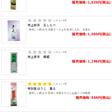
販売価格: 1,620円(税込)
レビュー
0
件
特上粉茶 玉しらべ
美味しい飲み方 茶葉６～８ｇを急須に入れ、お湯を..
販売価格: 1,080円(税込)
レビュー
0
件
特上芽茶 橋姫
販売価格: 1,296円(税込)
レビュー
1
件
特別茎ほうじ 薫る
美味しい飲み方 急須に茶葉を大さじ山盛り２杯程度..
販売価格: 864円(税込)