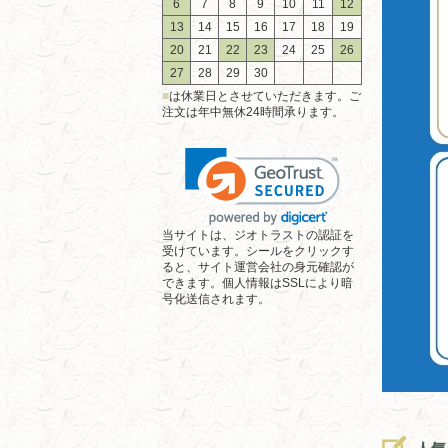
6
7
8
9
10
11
12
13
14
15
16
17
18
19
20
21
22
23
24
25
26
27
28
29
30
■
は休業日とさせていただきます。ご
注文は年中無休24時間承ります。
当サイトは、ジオトラストの認証を
受けています。シールをクリックす
ると、サイト運営会社の身元確認が
できます。個人情報はSSLにより暗
号化送信されます。