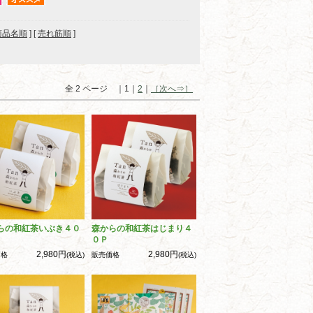
商品名順
] [
売れ筋順
]
全 2 ページ ｜1｜
2
｜
［次へ⇒］
らの和紅茶いぶき４０
森からの和紅茶はじまり４
０Ｐ
2,980円
2,980円
価格
(税込)
販売価格
(税込)