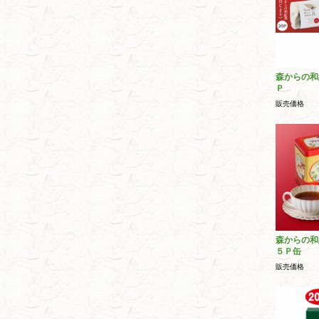
森からの和
Ｐ
販売価格
森からの和
５Ｐ缶
販売価格