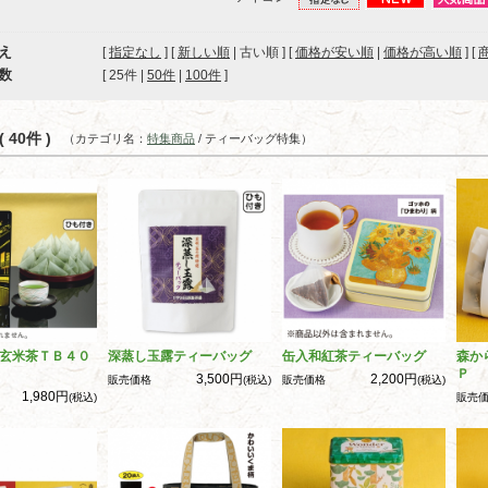
え
[
指定なし
] [
新しい順
| 古い順 ] [
価格が安い順
|
価格が高い順
] [
数
[ 
25件
 | 
50件
 | 
100件
 ]
 40件 )
（カテゴリ名：
特集商品
/ ティーバッグ特集）
玄米茶ＴＢ４０
深蒸し玉露ティーバッグ
缶入和紅茶ティーバッグ
森か
Ｐ
3,500円
2,200円
販売価格
(税込)
販売価格
(税込)
1,980円
(税込)
販売