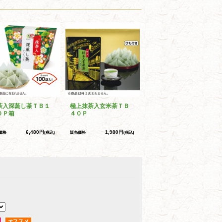
茶入深蒸し茶ＴＢ１
極上抹茶入玄米茶ＴＢ
０Ｐ箱
４０Ｐ
6,480円
1,980円
価格
(税込)
販売価格
(税込)