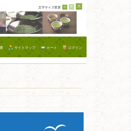
大
中
小
文字サイズ変更
要
サイトマップ
カート
ログイン