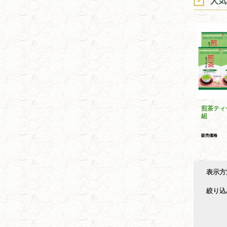
人気
煎茶ティ
組
販売価格
表示方
絞り込