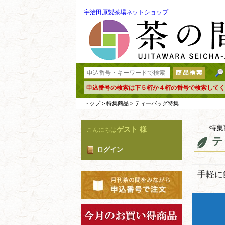
宇治田原製茶場ネットショップ
申込番号の検索は下５桁か４桁の番号で検索してく
トップ
>
特集商品
> ティーバッグ特集
特集
ゲスト 様
こんにちは
テ
ログイン
手軽に