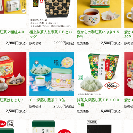
紅茶２種組４０
極上抹茶入玄米茶ＴＢとバ
森からの和紅茶いぶき１５
森か
ッグ
P缶
20P
2,980円
2,990円
2,500円
(税込)
販売価格
(税込)
販売価格
(税込)
販売
紅茶はじまり１
Ｓ・深蒸し煎茶ＴＢ缶
抹茶入深蒸し茶ＴＢ１００
森か
Ｐ箱
2,500円
販売価格
(税込)
販売
2,500円
6,480円
(税込)
販売価格
(税込)