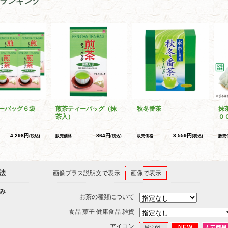
ランキング
ーバッグ６袋
煎茶ティーバッグ（抹
秋冬番茶
抹
茶入）
０
4,298円
864円
3,559円
(税込)
販売価格
(税込)
販売価格
(税込)
販売
法
画像プラス説明文で表示
画像で表示
み
お茶の種類について
食品 菓子 健康食品 雑貨
アイコン