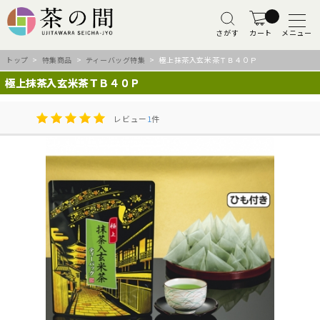
さがす
カート
メニュー
トップ
>
特集商品
>
ティーバッグ特集
> 極上抹茶入玄米茶ＴＢ４０Ｐ
極上抹茶入玄米茶ＴＢ４０Ｐ
レビュー
1
件