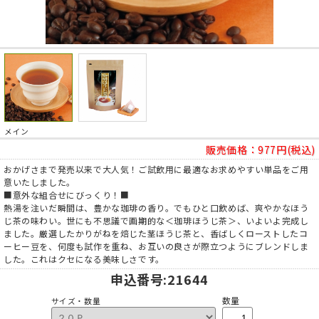
メイン
販売価格：
977円(税込)
おかげさまで発売以来で大人気！ご試飲用に最適なお求めやすい単品をご用
意いたしました。
■意外な組合せにびっくり！■
熱湯を注いだ瞬間は、豊かな珈琲の香り。でもひと口飲めば、爽やかなほう
じ茶の味わい。世にも不思議で画期的な＜珈琲ほうじ茶＞、いよいよ完成し
ました。厳選したかりがねを焙じた茎ほうじ茶と、香ばしくローストしたコ
ーヒー豆を、何度も試作を重ね、お互いの良さが際立つようにブレンドしま
した。これはクセになる美味しさです。
申込番号
:21644
数量
サイズ・数量