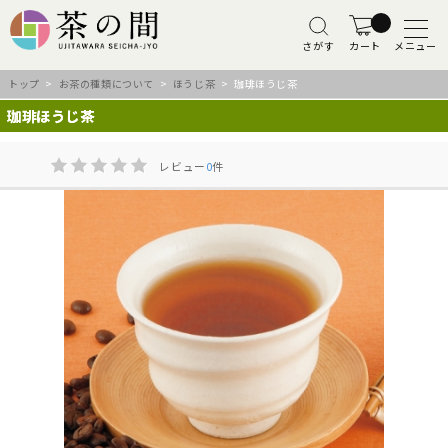
さがす
カート
メニュー
トップ
>
お茶の種類について
>
ほうじ茶
> 珈琲ほうじ茶
珈琲ほうじ茶
レビュー
0
件