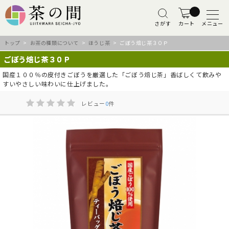
さがす
カート
メニュー
トップ
>
お茶の種類について
>
ほうじ茶
> ごぼう焙じ茶３０Ｐ
ごぼう焙じ茶３０Ｐ
国産１００％の皮付きごぼうを厳選した「ごぼう焙じ茶」香ばしくて飲みや
すいやさしい味わいに仕上げました。
レビュー
0
件