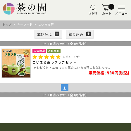
さがす
カート
メニュー
トップ
> キーワード > こいまろ茶
並び替え
絞り込み
1
～
1
商品表示中（全
1
商品中）
レビュー
27
件
こいまろ茶うきうきセット
テレビＣＭ・広告で大人気のこいまろ茶のお試しセッ..
販売価格: 980円(税込)
1
1
～
1
商品表示中（全
1
商品中）