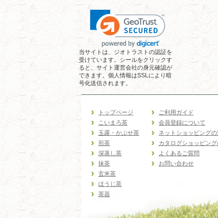
当サイトは、ジオトラストの認証を
受けています。シールをクリックす
ると、サイト運営会社の身元確認が
できます。個人情報はSSLにより暗
号化送信されます。
トップページ
ご利用ガイド
こいまろ茶
会員登録について
玉露・かぶせ茶
ネットショッピングの
煎茶
カタログショッピング
深蒸し茶
よくあるご質問
抹茶
お問い合わせ
玄米茶
ほうじ茶
茶器