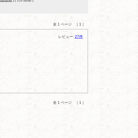
商品名順
] [ 売れ筋順 ]
全 1 ページ ｜1｜
レビュー:
27件
。
全 1 ページ ｜1｜