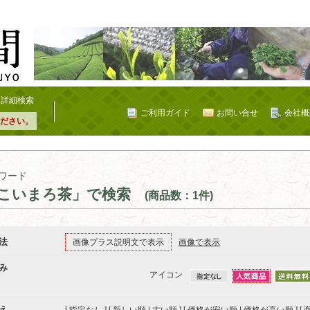
詳細検索
ご利用ガイド
お問い合せ
会社概
ださい。
ワード
こいまろ茶」で検索
(商品数：1件)
法
画像プラス説明文で表示
画像で表示
み
アイコン
え