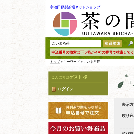
宇治田原製茶場ネットショップ
申込番号の検索は下５桁か４桁の番号で検索してく
トップ
> キーワード > こいまろ茶
キー
ゲスト 様
こんにちは
「
ログイン
表示方
絞り込
並び替