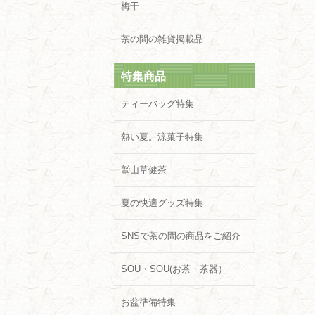
梅干
茶の間の雑貨掲載品
特集商品
ティーバッグ特集
熱い夏。涼菓子特集
鷲山草健茶
夏の快適グッズ特集
SNSで茶の間の商品をご紹介
SOU・SOU(お茶・茶器）
お盆準備特集