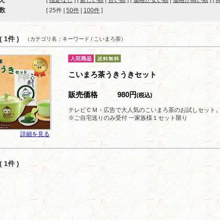
[
指定なし
] [
新しい順
|
古い順
] [
価格が安い順
|
価格が高い順
] [
数
[ 
25件
 | 
50件
 | 
100件
 ]
 1件 )
（カテゴリ名：キーワード / こいまろ茶）
こいまろ茶うきうきセット
販売価格
980円
(税込)
テレビＣＭ・広告で大人気のこいまろ茶のお試しセット
※ご自宅送りのみ受付 一家族様１セット限り
詳細を見る
 1件 )