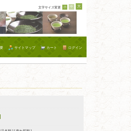
大
中
小
文字サイズ変更
要
サイトマップ
カート
ログイン