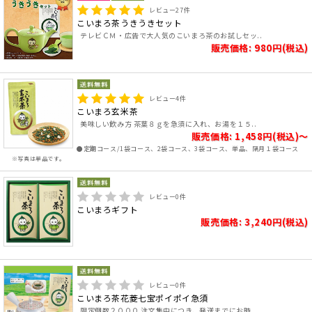
レビュー
27
件
こいまろ茶うきうきセット
テレビＣＭ・広告で大人気のこいまろ茶のお試しセッ..
販売価格: 980円(税込)
レビュー
4
件
こいまろ玄米茶
美味しい飲み方 茶葉８ｇを急須に入れ、お湯を１５..
販売価格: 1,458円(税込)～
●定期コース/1袋コース、2袋コース、3袋コース、単品、隔月１袋コース
※写真は単品です。
レビュー
0
件
こいまろギフト
販売価格: 3,240円(税込)
レビュー
0
件
こいまろ茶花菱七宝ポイポイ急須
限定個数２０００ 注文集中につき、発送までにお時..