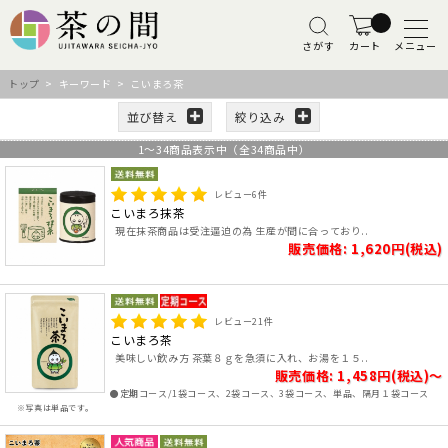
さがす
カート
メニュー
トップ
> キーワード > こいまろ茶
並び替え
絞り込み
1
～
34
商品表示中（全
34
商品中）
レビュー
6
件
こいまろ抹茶
現在抹茶商品は受注逼迫の為 生産が間に合っており..
販売価格: 1,620円(税込)
レビュー
21
件
こいまろ茶
美味しい飲み方 茶葉８ｇを急須に入れ、お湯を１５..
販売価格: 1,458円(税込)～
●定期コース/1袋コース、2袋コース、3袋コース、単品、隔月１袋コース
※写真は単品です。