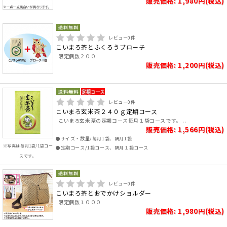
販売価格: 1,980円(税込)
レビュー
0
件
こいまろ茶とふくろうブローチ
限定個数２００
販売価格: 1,200円(税込)
レビュー
0
件
こいまろ玄米茶２４０ｇ定期コース
こいまろ玄米茶の定期コース毎月１袋コースです。 ..
販売価格: 1,566円(税込)
●サイズ・数量/毎月1袋、隔月1袋
※写真は毎月1袋/1袋コー
●定期コース/1袋コース、隔月１袋コース
スです。
レビュー
0
件
こいまろ茶とおでかけショルダー
限定個数１０００
販売価格: 1,980円(税込)