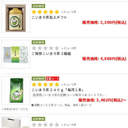
レビュー
1
件
こいまろ茶缶入ギフト
販売価格: 2,300円(税込)
レビュー
0
件
ご挨拶こいまろ茶３箱組
販売価格: 4,860円(税込)
レビュー
1
件
こいまろ茶２４０ｇ「毎月１本」
詰替用こいまろ茶の定期コース毎月１本コースです。..
販売価格: 3,402円(税込)～
●定期コース/1本コース、単品、隔月１袋コース
※写真は1本コースです。
レビュー
0
件