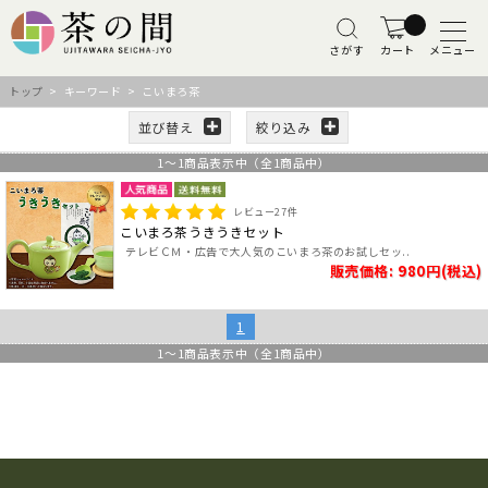
さがす
カート
メニュー
トップ
> キーワード > こいまろ茶
並び替え
絞り込み
1
～
1
商品表示中（全
1
商品中）
レビュー
27
件
こいまろ茶うきうきセット
テレビＣＭ・広告で大人気のこいまろ茶のお試しセッ..
販売価格: 980円(税込)
1
1
～
1
商品表示中（全
1
商品中）