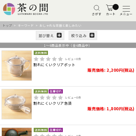
さがす
カート
メニュー
トップ
> キーワード > おしゃれな茶器と楽しみたい
並び替え
絞り込み
1
～
6
商品表示中（全
6
商品中）
レビュー
0
件
割れにくいクリアポット
販売価格: 2,200円(税込)
レビュー
0
件
割れにくいクリア急須
販売価格: 1,800円(税込)