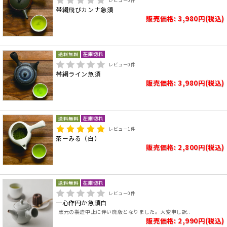
レビュー
0
件
帯網飛びカンナ急須
販売価格: 3,980円(税込)
レビュー
0
件
帯網ライン急須
販売価格: 3,980円(税込)
レビュー
1
件
茶ーみる（白）
販売価格: 2,800円(税込)
レビュー
0
件
一心作円か急須白
窯元の製造中止に伴い廃版となりました。大変申し訳..
販売価格: 2,990円(税込)