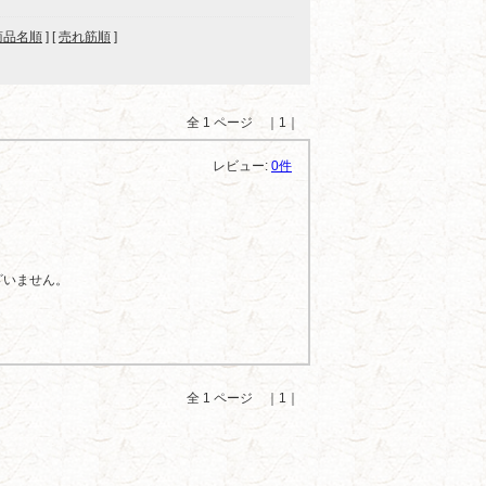
商品名順
] [
売れ筋順
]
全 1 ページ ｜1｜
レビュー:
0件
ざいません。
全 1 ページ ｜1｜