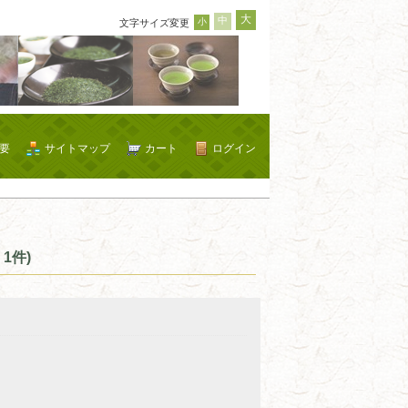
大
中
小
文字サイズ変更
要
サイトマップ
カート
ログイン
1件)