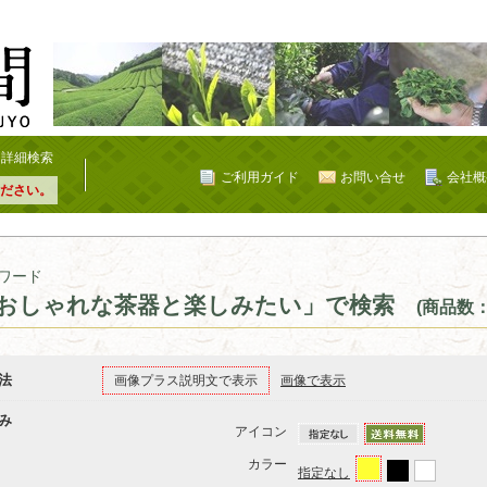
詳細検索
ご利用ガイド
お問い合せ
会社概
ださい。
ワード
おしゃれな茶器と楽しみたい」で検索
(商品数：
法
画像プラス説明文で表示
画像で表示
み
アイコン
カラー
指定なし