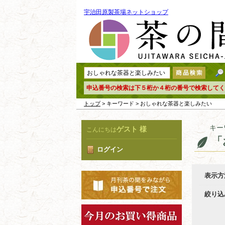
宇治田原製茶場ネットショップ
申込番号の検索は下５桁か４桁の番号で検索してく
トップ
> キーワード > おしゃれな茶器と楽しみたい
キー
ゲスト 様
こんにちは
「
ログイン
表示方
絞り込