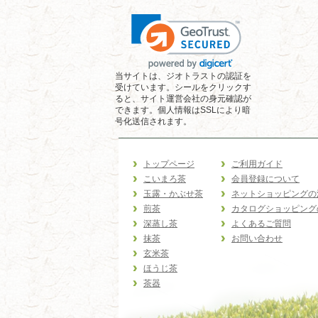
当サイトは、ジオトラストの認証を
受けています。シールをクリックす
ると、サイト運営会社の身元確認が
できます。個人情報はSSLにより暗
号化送信されます。
トップページ
ご利用ガイド
こいまろ茶
会員登録について
玉露・かぶせ茶
ネットショッピングの
煎茶
カタログショッピング
深蒸し茶
よくあるご質問
抹茶
お問い合わせ
玄米茶
ほうじ茶
茶器