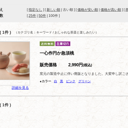
え
[
指定なし
] [
新しい順
| 古い順 ] [
価格が安い順
|
価格が高い順
] [
数
[ 
25件
 | 
50件
 | 
100件
 ]
 1件 )
（カテゴリ名：キーワード / おしゃれな茶器と楽しみたい）
一心作円か急須桃
販売価格
2,990円
(税込)
窯元の製造中止に伴い廃版となりました。大変申し訳ご
●カラー
白
黒
ピンク
グリーン
詳細を見る
 1件 )