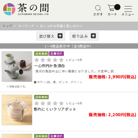
さがす
カート
メニュー
トップ
> キーワード > おしゃれな茶器と楽しみたい
並び替え
絞り込み
1
～
6
商品表示中（全
6
商品中）
レビュー
0
件
一心作円か急須白
窯元の製造中止に伴い廃版となりました。大変申し訳..
販売価格: 2,990円(税込)
●カラー/白、黒、ピンク、グリーン
※写真は白です。
レビュー
0
件
割れにくいクリアポット
販売価格: 2,200円(税込)