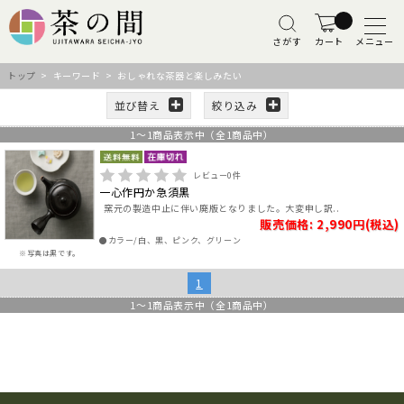
さがす
カート
メニュー
トップ
> キーワード > おしゃれな茶器と楽しみたい
並び替え
絞り込み
1
～
1
商品表示中（全
1
商品中）
レビュー
0
件
一心作円か急須黒
窯元の製造中止に伴い廃版となりました。大変申し訳..
販売価格: 2,990円(税込)
●カラー/白、黒、ピンク、グリーン
※写真は黒です。
1
1
～
1
商品表示中（全
1
商品中）