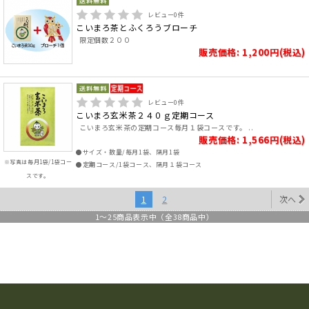
レビュー
0
件
こいまろ茶とふくろうブローチ
限定個数２００
販売価格: 1,200円(税込)
レビュー
0
件
こいまろ玄米茶２４０ｇ定期コース
こいまろ玄米茶の定期コース毎月１袋コースです。 ..
販売価格: 1,566円(税込)
●サイズ・数量/毎月1袋、隔月1袋
※写真は毎月1袋/1袋コー
●定期コース/1袋コース、隔月１袋コース
スです。
1
2
次へ
1
～
25
商品表示中（全
38
商品中）