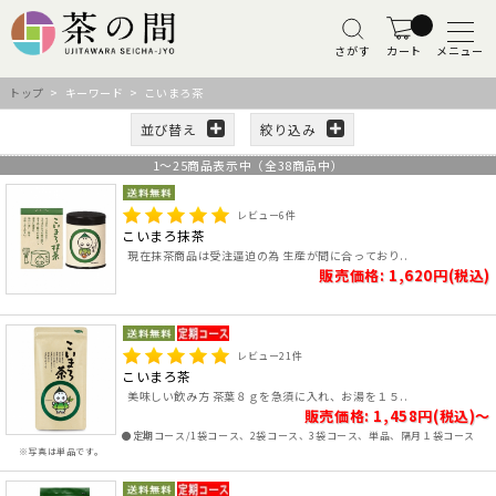
さがす
カート
メニュー
トップ
> キーワード > こいまろ茶
並び替え
絞り込み
1
～
25
商品表示中（全
38
商品中）
レビュー
6
件
こいまろ抹茶
現在抹茶商品は受注逼迫の為 生産が間に合っており..
販売価格: 1,620円(税込)
レビュー
21
件
こいまろ茶
美味しい飲み方 茶葉８ｇを急須に入れ、お湯を１５..
販売価格: 1,458円(税込)～
●定期コース/1袋コース、2袋コース、3袋コース、単品、隔月１袋コース
※写真は単品です。