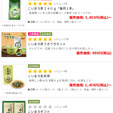
レビュー
1
件
こいまろ茶２４０ｇ「毎月１本」
詰替用こいまろ茶の定期コース毎月１本コースです。..
販売価格: 3,402円(税込)～
●定期コース/1本コース、単品、隔月１袋コース
※写真は1本コースです。
レビュー
27
件
こいまろ茶うきうきセット
テレビＣＭ・広告で大人気のこいまろ茶のお試しセッ..
販売価格: 980円(税込)
レビュー
4
件
こいまろ玄米茶
美味しい飲み方 茶葉８ｇを急須に入れ、お湯を１５..
販売価格: 1,458円(税込)～
●定期コース/1袋コース、2袋コース、3袋コース、単品、隔月１袋コース
※写真は単品です。
レビュー
0
件
こいまろギフト