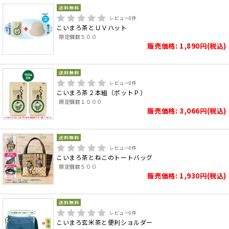
レビュー
0
件
こいまろ茶とＵＶハット
限定個数５００
販売価格: 1,890円(税込)
レビュー
0
件
こいまろ茶２本組（ポットＰ）
限定個数１０００
販売価格: 3,066円(税込)
レビュー
0
件
こいまろ茶とねこのトートバッグ
限定個数５００
販売価格: 1,930円(税込)
レビュー
0
件
こいまろ玄米茶と便利ショルダー