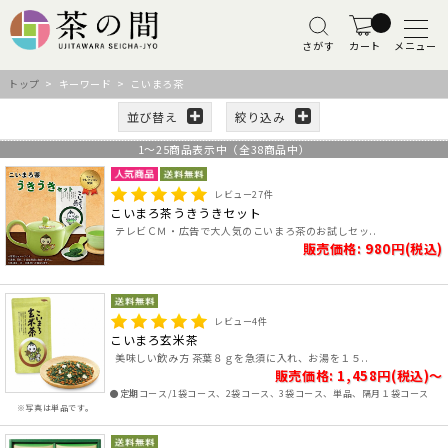
さがす
カート
メニュー
トップ
> キーワード > こいまろ茶
並び替え
絞り込み
1
～
25
商品表示中（全
38
商品中）
レビュー
27
件
こいまろ茶うきうきセット
テレビＣＭ・広告で大人気のこいまろ茶のお試しセッ..
販売価格: 980円(税込)
レビュー
4
件
こいまろ玄米茶
美味しい飲み方 茶葉８ｇを急須に入れ、お湯を１５..
販売価格: 1,458円(税込)～
●定期コース/1袋コース、2袋コース、3袋コース、単品、隔月１袋コース
※写真は単品です。