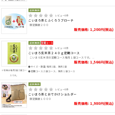
レビュー
0
件
こいまろ茶とふくろうブローチ
限定個数２００
販売価格: 1,200円(税込)
レビュー
0
件
こいまろ玄米茶２４０ｇ定期コース
こいまろ玄米茶の定期コース毎月１袋コースです。 ..
販売価格: 1,566円(税込)
●サイズ・数量/毎月1袋、隔月1袋
※写真は毎月1袋/1袋コー
●定期コース/1袋コース、隔月１袋コース
スです。
レビュー
0
件
こいまろ茶とおでかけショルダー
限定個数１０００
販売価格: 1,980円(税込)