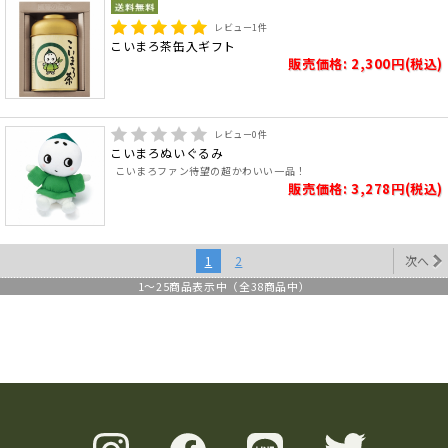
レビュー
1
件
こいまろ茶缶入ギフト
販売価格: 2,300円(税込)
レビュー
0
件
こいまろぬいぐるみ
こいまろファン待望の超かわいい一品！
販売価格: 3,278円(税込)
1
2
次へ
1
～
25
商品表示中（全
38
商品中）