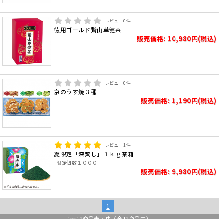
レビュー
0
件
徳用ゴールド鷲山草健茶
販売価格: 10,980円(税込)
レビュー
0
件
京のうす焼３種
販売価格: 1,190円(税込)
レビュー
1
件
夏限定「深蒸し」１ｋｇ茶箱
限定個数１０００
販売価格: 9,980円(税込)
1
1
～
12
商品表示中（全
12
商品中）