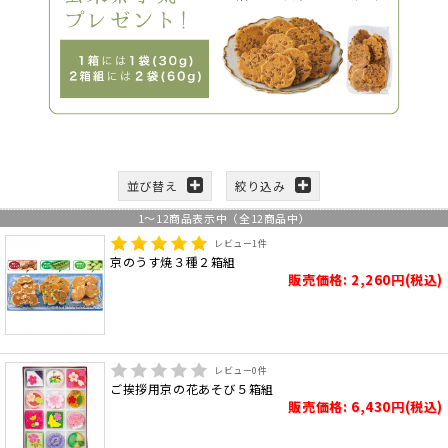
並び替え
絞り込み
1
～
12
商品表示中（全
12
商品中）
レビュー
1
件
京のうす焼３種２箱組
販売価格: 2,260円(税込)
レビュー
0
件
ご挨拶用京の花あそび５箱組
販売価格: 6,430円(税込)