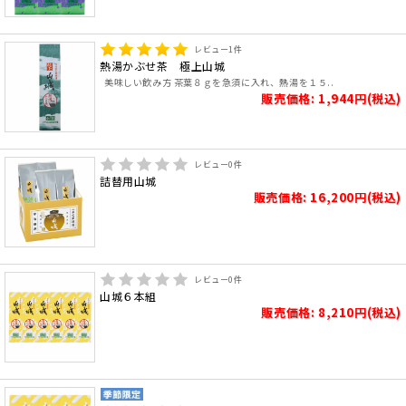
レビュー
1
件
熱湯かぶせ茶 極上山城
美味しい飲み方 茶葉８ｇを急須に入れ、熱湯を１５..
販売価格: 1,944円(税込)
レビュー
0
件
詰替用山城
販売価格: 16,200円(税込)
レビュー
0
件
山城６本組
販売価格: 8,210円(税込)