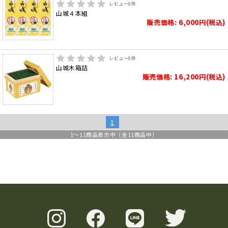
レビュー
0
件
山城４本組
販売価格: 6,000円(税込)
レビュー
0
件
山城木箱詰
販売価格: 16,200円(税込)
1
1
～
11
商品表示中（全
11
商品中）