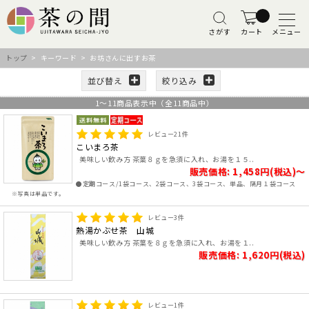
さがす
カート
メニュー
トップ
> キーワード > お坊さんに出すお茶
並び替え
絞り込み
1
～
11
商品表示中（全
11
商品中）
レビュー
21
件
こいまろ茶
美味しい飲み方 茶葉８ｇを急須に入れ、お湯を１５..
販売価格: 1,458円(税込)～
●定期コース/1袋コース、2袋コース、3袋コース、単品、隔月１袋コース
※写真は単品です。
レビュー
3
件
熱湯かぶせ茶 山城
美味しい飲み方 茶葉を８ｇを急須に入れ、お湯を１..
販売価格: 1,620円(税込)
レビュー
1
件