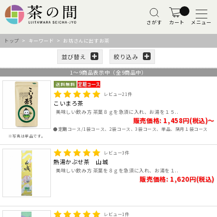
さがす
カート
メニュー
トップ
> キーワード > お坊さんに出すお茶
並び替え
絞り込み
1
～
9
商品表示中（全
9
商品中）
レビュー
21
件
こいまろ茶
美味しい飲み方 茶葉８ｇを急須に入れ、お湯を１５..
販売価格: 1,458円(税込)～
●定期コース/1袋コース、2袋コース、3袋コース、単品、隔月１袋コース
※写真は単品です。
レビュー
3
件
熱湯かぶせ茶 山城
美味しい飲み方 茶葉を８ｇを急須に入れ、お湯を１..
販売価格: 1,620円(税込)
レビュー
1
件