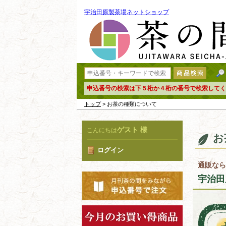
宇治田原製茶場ネットショップ
申込番号の検索は下５桁か４桁の番号で検索してく
トップ
> お茶の種類について
ゲスト 様
こんにちは
お
ログイン
通販なら
宇治田