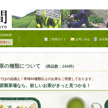
詳細検索
ご利用ガイド
お問い合せ
会社概
ださい。
茶の種類について
(商品数：244件)
ではの品揃え！常時80種類以上のお茶をご用意しております。
原製茶場なら、欲しいお茶がきっと見つかる！