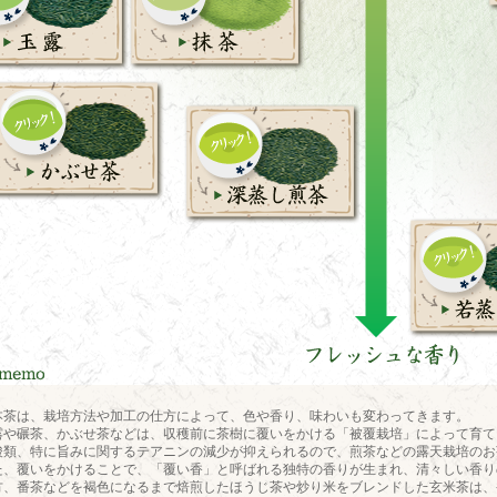
本茶は、栽培方法や加工の仕方によって、色や香り、味わいも変わってきます。
露や碾茶、かぶせ茶などは、収穫前に茶樹に覆いをかける「被覆栽培」によって育て
酸類、特に旨みに関するテアニンの減少が抑えられるので、煎茶などの露天栽培のお
た、覆いをかけることで、「覆い香」と呼ばれる独特の香りが生まれ、清々しい香り
方、番茶などを褐色になるまで焙煎したほうじ茶や炒り米をブレンドした玄米茶は、