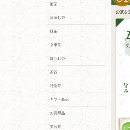
煎茶
お茶を
深蒸し茶
抹茶
玄米茶
ほうじ茶
茶器
特別茶
ギフト商品
お買得品
美容茶