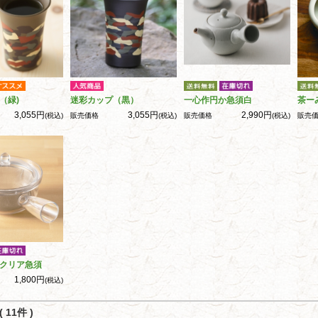
（緑)
迷彩カップ（黒）
一心作円か急須白
茶ー
3,055円
3,055円
2,990円
(税込)
販売価格
(税込)
販売価格
(税込)
販売
クリア急須
1,800円
(税込)
 11件 )