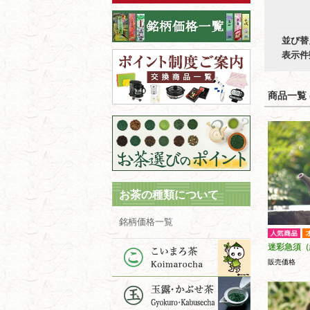
並び替
表示件
商品一覧 (
お茶の種類について
銘柄価格一覧
迷彩急須（
販売価格