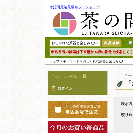
宇治田原製茶場ネットショップ
申込番号の検索は下５桁か４桁の番号で検索してく
トップ
> キーワード > おしゃれな茶器と楽しみたい
キー
ゲスト 様
こんにちは
「
ログイン
表示方
絞り込