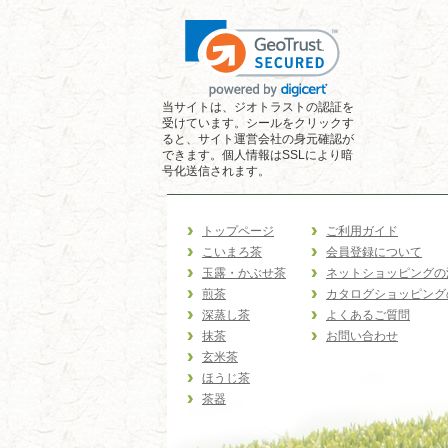
当サイトは、ジオトラストの認証を
受けています。シールをクリックす
ると、サイト運営会社の身元確認が
できます。個人情報はSSLにより暗
号化送信されます。
トップページ
ご利用ガイド
こいまろ茶
会員登録について
玉露・かぶせ茶
ネットショッピングの
煎茶
カタログショッピング
深蒸し茶
よくあるご質問
抹茶
お問い合わせ
玄米茶
ほうじ茶
茶器