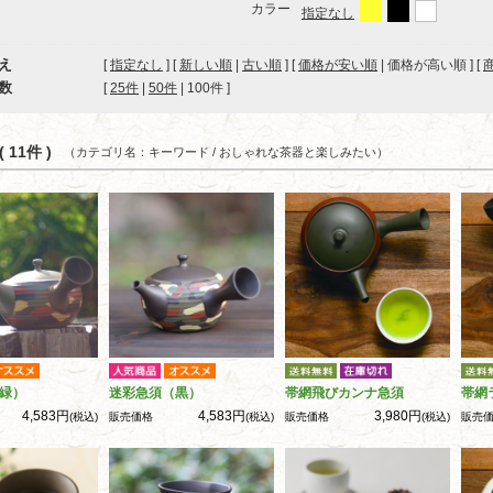
カラー
指定なし
え
[
指定なし
] [
新しい順
|
古い順
] [
価格が安い順
| 価格が高い順 ] [
数
[ 
25件
 | 
50件
 | 
100件
 ]
 11件 )
（カテゴリ名：キーワード / おしゃれな茶器と楽しみたい）
緑）
迷彩急須（黒）
帯網飛びカンナ急須
帯網
4,583円
4,583円
3,980円
(税込)
販売価格
(税込)
販売価格
(税込)
販売