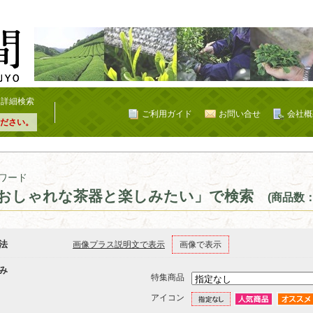
詳細検索
ご利用ガイド
お問い合せ
会社概
ださい。
ワード
おしゃれな茶器と楽しみたい」で検索
(商品数：
法
画像プラス説明文で表示
画像で表示
み
特集商品
アイコン