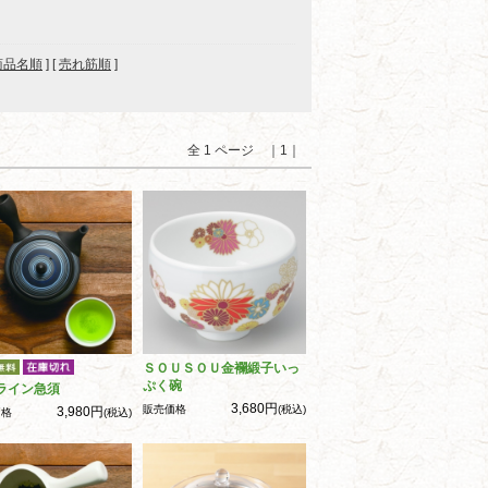
商品名順
] [
売れ筋順
]
全 1 ページ ｜1｜
ＳＯＵＳＯＵ金襴緞子いっ
ぷく碗
ライン急須
3,680円
販売価格
(税込)
3,980円
価格
(税込)