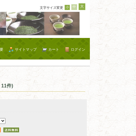
大
中
小
文字サイズ変更
要
サイトマップ
カート
ログイン
11件)