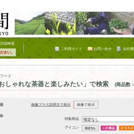
詳細検索
ご利用ガイド
お問い合せ
会社概
ださい。
ワード
おしゃれな茶器と楽しみたい」で検索
(商品数：
法
画像プラス説明文で表示
画像で表示
み
特集商品
アイコン