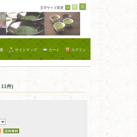
大
中
小
文字サイズ変更
要
サイトマップ
カート
ログイン
11件)