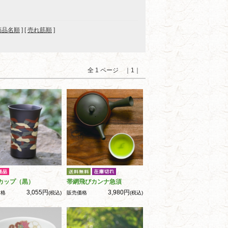
商品名順
] [
売れ筋順
]
全 1 ページ ｜1｜
カップ（黒）
帯網飛びカンナ急須
3,055円
3,980円
価格
(税込)
販売価格
(税込)