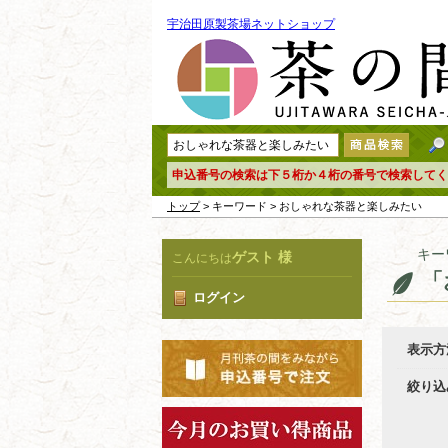
宇治田原製茶場ネットショップ
申込番号の検索は下５桁か４桁の番号で検索してく
トップ
> キーワード > おしゃれな茶器と楽しみたい
キー
ゲスト 様
こんにちは
「
ログイン
表示方
絞り込