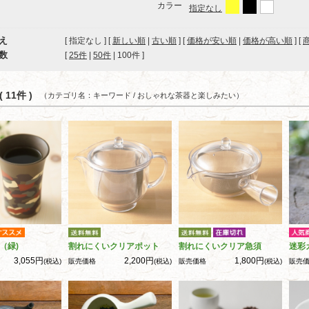
カラー
指定なし
え
[ 指定なし ] [
新しい順
|
古い順
] [
価格が安い順
|
価格が高い順
] [
数
[ 
25件
 | 
50件
 | 
100件
 ]
 11件 )
（カテゴリ名：キーワード / おしゃれな茶器と楽しみたい）
（緑)
割れにくいクリアポット
割れにくいクリア急須
迷彩
3,055円
2,200円
1,800円
(税込)
販売価格
(税込)
販売価格
(税込)
販売