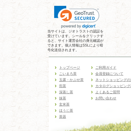
当サイトは、ジオトラストの認証を
受けています。シールをクリックす
ると、サイト運営会社の身元確認が
できます。個人情報はSSLにより暗
号化送信されます。
トップページ
ご利用ガイド
こいまろ茶
会員登録について
玉露・かぶせ茶
ネットショッピングの
煎茶
カタログショッピング
深蒸し茶
よくあるご質問
抹茶
お問い合わせ
玄米茶
ほうじ茶
茶器