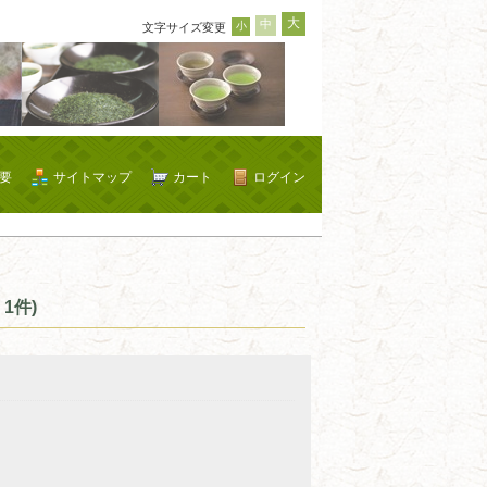
大
中
小
文字サイズ変更
要
サイトマップ
カート
ログイン
1件)