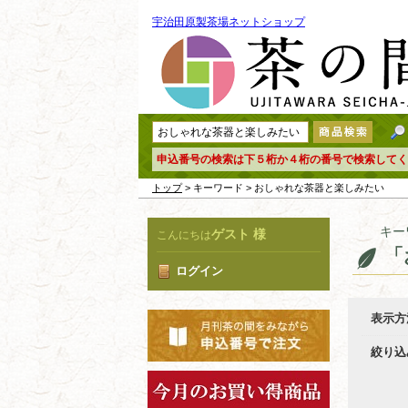
宇治田原製茶場ネットショップ
申込番号の検索は下５桁か４桁の番号で検索してく
トップ
> キーワード > おしゃれな茶器と楽しみたい
キー
ゲスト 様
こんにちは
「
ログイン
表示方
絞り込