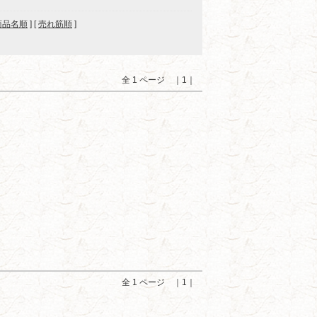
商品名順
] [
売れ筋順
]
全 1 ページ ｜1｜
全 1 ページ ｜1｜