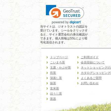
当サイトは、ジオトラストの認証を
受けています。シールをクリックす
ると、サイト運営会社の身元確認が
できます。個人情報はSSLにより暗
号化送信されます。
トップページ
ご利用ガイド
こいまろ茶
会員登録について
玉露・かぶせ茶
ネットショッピングの
煎茶
カタログショッピング
深蒸し茶
よくあるご質問
抹茶
お問い合わせ
玄米茶
ほうじ茶
茶器