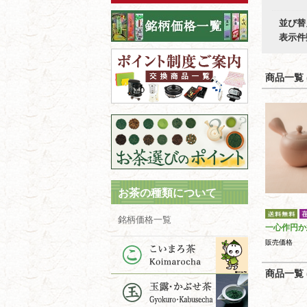
並び替
表示件
商品一覧 (
お茶の種類について
銘柄価格一覧
一心作円か
販売価格
商品一覧 (