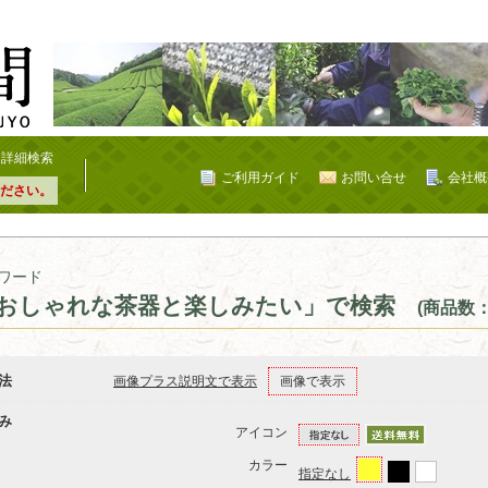
詳細検索
ご利用ガイド
お問い合せ
会社概
ださい。
ワード
おしゃれな茶器と楽しみたい」で検索
(商品数：
法
画像プラス説明文で表示
画像で表示
み
アイコン
カラー
指定なし