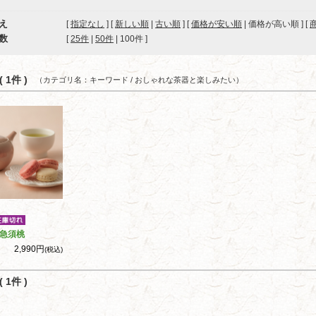
え
[
指定なし
] [
新しい順
|
古い順
] [
価格が安い順
| 価格が高い順 ] [
数
[ 
25件
 | 
50件
 | 
100件
 ]
 1件 )
（カテゴリ名：キーワード / おしゃれな茶器と楽しみたい）
急須桃
2,990円
(税込)
 1件 )