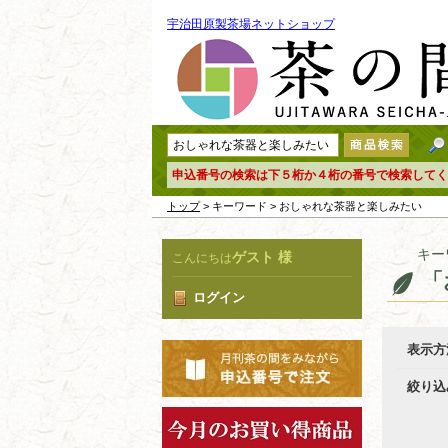
宇治田原製茶場ネットショップ
申込番号の検索は下５桁か４桁の番号で検索してく
トップ
> キーワード > おしゃれな茶器と楽しみたい
キー
ゲスト 様
こんにちは
「
ログイン
表示方
絞り込