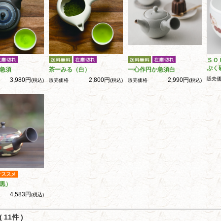
ＳＯ
ぷく
急須
茶ーみる（白）
一心作円か急須白
販売
3,980円
2,800円
2,990円
(税込)
販売価格
(税込)
販売価格
(税込)
黒）
4,583円
(税込)
 11件 )