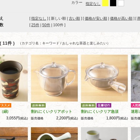
カラー
指定なし
え
[
指定なし
] [ 新しい順 |
古い順
] [
価格が安い順
|
価格が高い順
] [
数
[ 
25件
 | 
50件
 | 
100件
 ]
 11件 )
（カテゴリ名：キーワード / おしゃれな茶器と楽しみたい）
（緑)
割れにくいクリアポット
割れにくいクリア急須
迷彩
3,055円
2,200円
1,800円
(税込)
販売価格
(税込)
販売価格
(税込)
販売