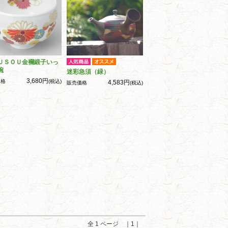
ＵＳＯＵ金襴緞子いっ
碗
迷彩急須（緑）
3,680円
価格
(税込)
4,583円
販売価格
(税込)
全 1 ページ ｜1｜