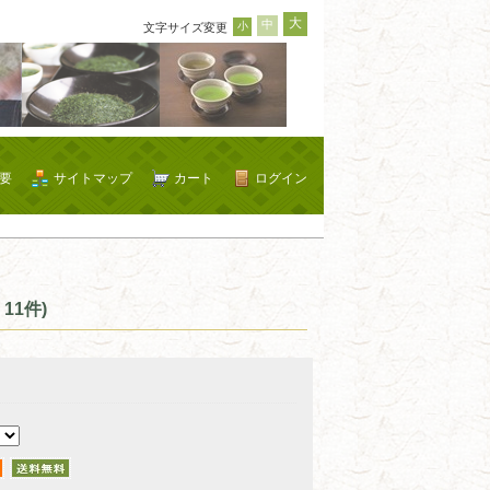
大
中
小
文字サイズ変更
要
サイトマップ
カート
ログイン
11件)