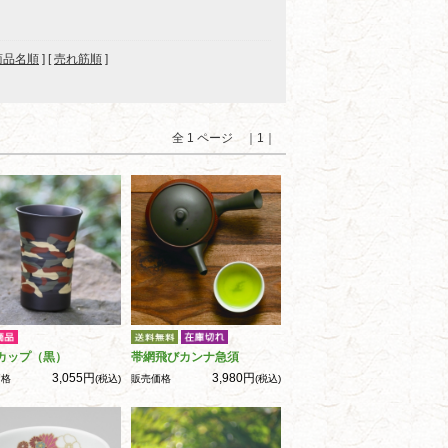
商品名順
] [
売れ筋順
]
全 1 ページ ｜1｜
カップ（黒）
帯網飛びカンナ急須
3,055円
3,980円
価格
(税込)
販売価格
(税込)