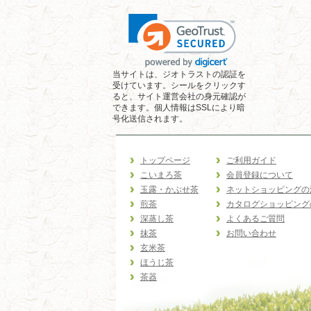
当サイトは、ジオトラストの認証を
受けています。シールをクリックす
ると、サイト運営会社の身元確認が
できます。個人情報はSSLにより暗
号化送信されます。
トップページ
ご利用ガイド
こいまろ茶
会員登録について
玉露・かぶせ茶
ネットショッピングの
煎茶
カタログショッピング
深蒸し茶
よくあるご質問
抹茶
お問い合わせ
玄米茶
ほうじ茶
茶器