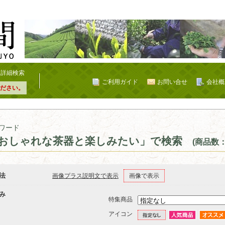
詳細検索
ご利用ガイド
お問い合せ
会社概
ださい。
ワード
おしゃれな茶器と楽しみたい」で検索
(商品数：
法
画像プラス説明文で表示
画像で表示
み
特集商品
アイコン