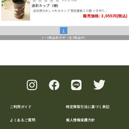
レビュー
0
件
迷彩カップ（緑)
迷彩柄のおしゃれなカップ 限定個数２０個 ※手作り..
販売価格: 3,055円(税込)
1
1
～
3
商品表示中（全
3
商品中）
ご利用ガイド
特定商取引法に基づく表記
よくあるご質問
個人情報保護方針