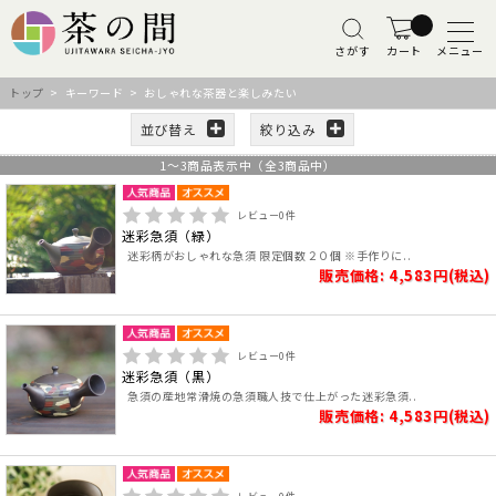
さがす
カート
メニュー
トップ
> キーワード > おしゃれな茶器と楽しみたい
並び替え
絞り込み
1
～
3
商品表示中（全
3
商品中）
レビュー
0
件
迷彩急須（緑）
迷彩柄がおしゃれな急須 限定個数２０個 ※手作りに..
販売価格: 4,583円(税込)
レビュー
0
件
迷彩急須（黒）
急須の産地常滑焼の急須職人技で仕上がった迷彩急須..
販売価格: 4,583円(税込)