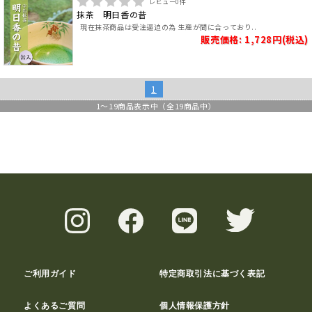
レビュー
0
件
抹茶 明日香の昔
現在抹茶商品は受注逼迫の為 生産が間に合っており..
販売価格: 1,728円(税込)
1
1
～
19
商品表示中（全
19
商品中）
ご利用ガイド
特定商取引法に基づく表記
よくあるご質問
個人情報保護方針