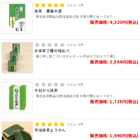
レビュー
1
件
抹茶 春香の昔
現在抹茶商品は受注逼迫の為 生産が間に合っており..
販売価格: 4,320円(税込)
レビュー
0
件
お抹茶三種の味比べ
誠に申し訳ございませんが 一ヶ月あたりおひとり様2..
販売価格: 3,564円(税込)
レビュー
0
件
今日から抹茶
現在抹茶商品は受注逼迫の為 生産が間に合っており..
販売価格: 1,728円(税込)
レビュー
3
件
宇治抹茶ようかん
販売価格: 1,990円(税込)