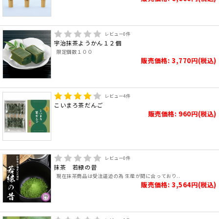
レビュー
0
件
宇治抹茶ようかん１２個
限定個数１００
販売価格: 3,770円(税込)
レビュー
4
件
こいまろ茶だんご
販売価格: 960円(税込)
レビュー
0
件
抹茶 若緑の昔
現在抹茶商品は受注逼迫の為 生産が間に合っており..
販売価格: 3,564円(税込)