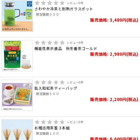
レビュー
0
件
さわやか冷茶と耐熱ガラスポット
限定個数５００
販売価格: 3,480円(税込)
レビュー
0
件
機能性表示食品 秋冬番茶ゴールド
販売価格: 2,980円(税込)
レビュー
0
件
缶入和紅茶ティーバッグ
限定個数５００
販売価格: 2,200円(税込)
レビュー
0
件
お稽古用茶筌３本組
限定個数１００
販売価格: 6,600円(税込)