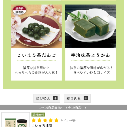
並び替え
絞り込み
1
～
19
商品表示中（全
19
商品中）
レビュー
6
件
こいまろ抹茶