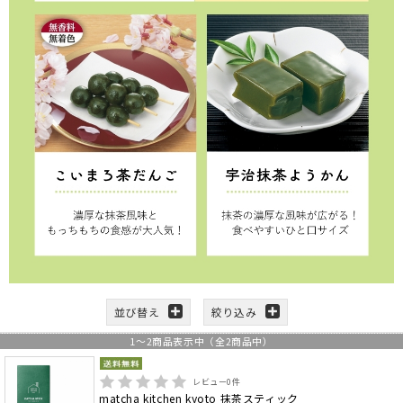
並び替え
絞り込み
1
～
2
商品表示中（全
2
商品中）
レビュー
0
件
matcha kitchen kyoto 抹茶スティック