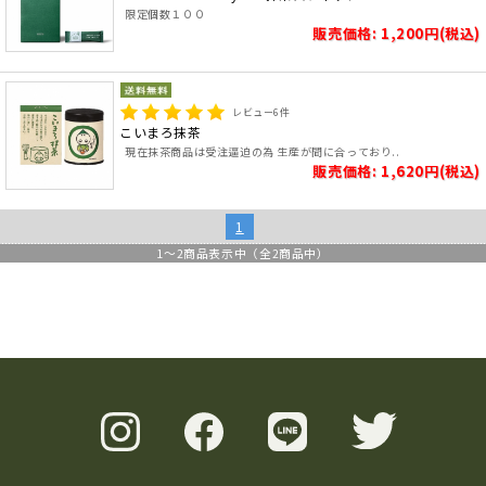
限定個数１００
販売価格: 1,200円(税込)
レビュー
6
件
こいまろ抹茶
現在抹茶商品は受注逼迫の為 生産が間に合っており..
販売価格: 1,620円(税込)
1
1
～
2
商品表示中（全
2
商品中）