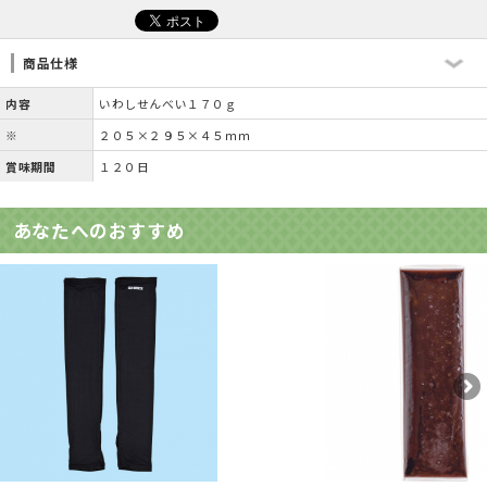
商品仕様
内容
いわしせんべい１７０ｇ
※
２０５×２９５×４５ｍｍ
賞味期間
１２０日
あなたへのおすすめ