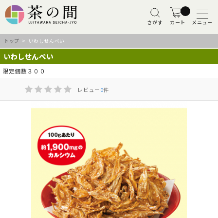
さがす
カート
メニュー
トップ
> いわしせんべい
いわしせんべい
限定個数３００
レビュー
0
件