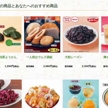
の商品とあなたへのおすすめ商品
治茶ようかん
一人前おでん５袋組
大粒レーズン
梅
1,990円
2,980円
2,300円
(税込)
販売価格
(税込)
販売価格
(税込)
販売