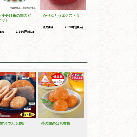
用小分け茶の間のビ
かりんとうエクストラ
ケット
2,890円
販売価格
(税込)
1,950円
価格
(税込)
前おでん５袋組
茶の間のはち蜜梅