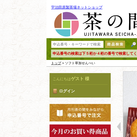
宇治田原製茶場ネットショップ
申込番号の検索は下５桁か４桁の番号で検索してく
トップ
> ソフト草加せんべい
ゲスト 様
こんにちは
ログイン