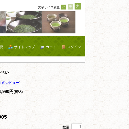
大
中
小
文字サイズ変更
要
サイトマップ
カート
ログイン
んべい
件のレビュー
)
1,990円
(税込)
05
数量