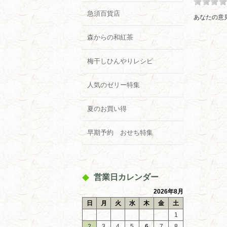
急須百貨店
あなたの意
森からの和紅茶
梅干しひんやりレシピ
人気のゼリー特集
夏のお買い得
早期予約 おせち特集
営業日カレンダー
2026年8月
日
月
火
水
木
金
土
1
2
3
4
5
6
7
8