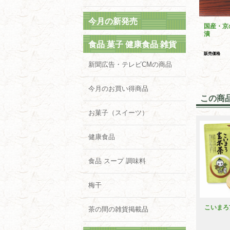
今月の新発売
国産・京
漬
食品 菓子 健康食品 雑貨
販売価格
新聞広告・テレビCMの商品
今月のお買い得商品
この商
お菓子（スイーツ）
健康食品
食品 スープ 調味料
梅干
こいまろ
茶の間の雑貨掲載品