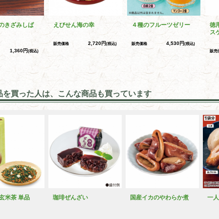
のきざみしば
えびせん海の幸
４種のフルーツゼリー
徳
ス
2,720円
4,530円
販売価格
(税込)
販売価格
(税込)
1,360円
(税込)
販売
品を買った人は、こんな商品も買っています
玄米茶 単品
珈琲ぜんざい
国産イカのやわらか煮
一人