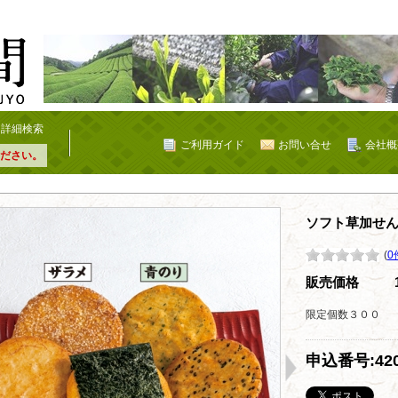
詳細検索
ご利用ガイド
お問い合せ
会社概
ださい。
ソフト草加せ
(
0
販売価格
限定個数３００
申込番号:420