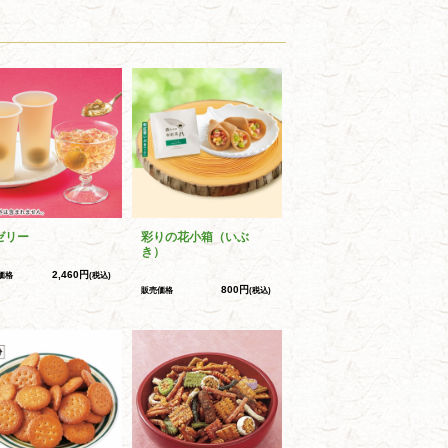
ゼリー
彩りの花小箱（いぶ
き）
2,460円
価格
(税込)
800円
販売価格
(税込)