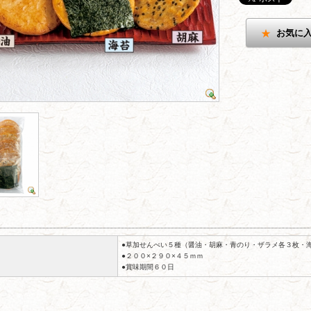
お気に
●草加せんべい５種（醤油・胡麻・青のり・ザラメ各３枚・
●２００×２９０×４５ｍｍ
●賞味期間６０日