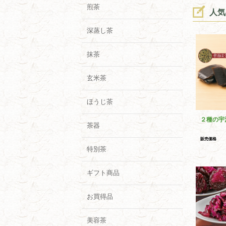
煎茶
人気
深蒸し茶
抹茶
玄米茶
ほうじ茶
２種の宇
茶器
販売価格
特別茶
ギフト商品
お買得品
美容茶