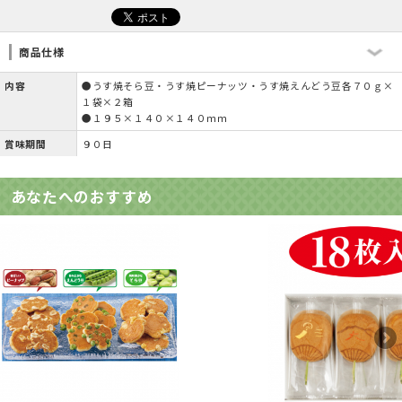
商品仕様
内容
●うす焼そら豆・うす焼ピーナッツ・うす焼えんどう豆各７０ｇ×
１袋×２箱
●１９５×１４０×１４０ｍｍ
賞味期間
９０日
あなたへのおすすめ