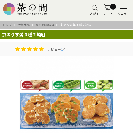
さがす
カート
メニュー
トップ
>
特集商品
>
夏のお買い得
> 京のうす焼３種２箱組
京のうす焼３種２箱組
レビュー
1
件