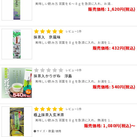
美味しい飲み方 茶葉を６～８ｇを急須に入れ、お湯..
販売価格: 1,620円(税込)
レビュー
1
件
抹茶入 京風味
美味しい飲み方 茶葉を８ｇを急須に入れ、お湯を１..
販売価格: 432円(税込)
レビュー
0
件
抹茶入かりがね 浮島
美味しい飲み方 茶葉を８ｇを急須に入れ、お湯を１..
販売価格: 540円(税込)
レビュー
1
件
極上抹茶入玄米茶
美味しい飲み方 茶葉を８ｇを急須に入れ、熱湯を１..
販売価格: 1,080円(税込)～
●サイズ・数量/徳用