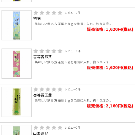
レビュー
0
件
初摘
美味しい飲み方 茶葉を８ｇを急須に入れ、約８０度..
販売価格: 1,620円(税込)
レビュー
0
件
壱等賞煎茶
美味しい飲み方 茶葉８ｇを急須に入れ、約６０～７..
販売価格: 1,620円(税込)
レビュー
0
件
壱等賞玉露
美味しい飲み方 茶葉８ｇを急須に入れ、約４０度の..
販売価格: 2,160円(税込)
レビュー
0
件
山あおい