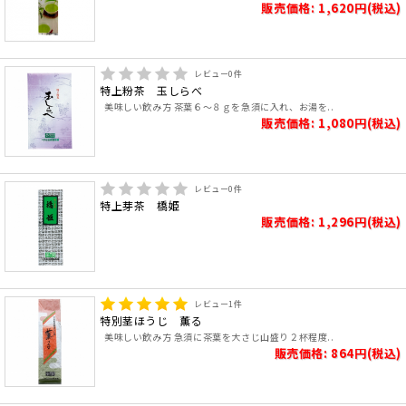
販売価格: 1,620円(税込)
レビュー
0
件
特上粉茶 玉しらべ
美味しい飲み方 茶葉６～８ｇを急須に入れ、お湯を..
販売価格: 1,080円(税込)
レビュー
0
件
特上芽茶 橋姫
販売価格: 1,296円(税込)
レビュー
1
件
特別茎ほうじ 薫る
美味しい飲み方 急須に茶葉を大さじ山盛り２杯程度..
販売価格: 864円(税込)