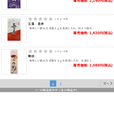
販売価格: 2,160円(税込)
レビュー
0
件
玉露 喜寿
美味しい飲み方 茶葉８ｇを急須に入れ、約４０度の..
販売価格: 1,620円(税込)
レビュー
0
件
舞妓
美味しい飲み方 茶葉を８ｇを急須に入れ、お湯を１..
販売価格: 1,080円(税込)
1
2
次へ
1
～
50
商品表示中（全
54
商品中）