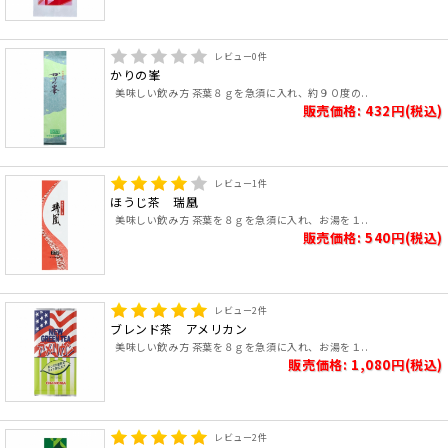
レビュー
0
件
かりの峯
美味しい飲み方 茶葉８ｇを急須に入れ、約９０度の..
販売価格: 432円(税込)
レビュー
1
件
ほうじ茶 瑞凰
美味しい飲み方 茶葉を８ｇを急須に入れ、お湯を１..
販売価格: 540円(税込)
レビュー
2
件
ブレンド茶 アメリカン
美味しい飲み方 茶葉を８ｇを急須に入れ、お湯を１..
販売価格: 1,080円(税込)
レビュー
2
件