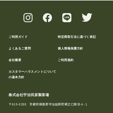
ご利用ガイド
特定商取引法に基づく表記
よくあるご質問
個人情報保護方針
会社概要
ご利用規約
カスタマーハラスメントについて
の基本方針
株式会社宇治田原製茶場
〒610-0288 京都府綴喜郡宇治田原町郷之口紫坊４-１