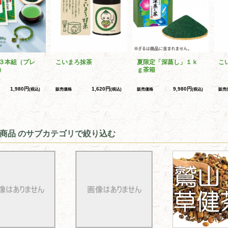
３本組（プレ
こいまろ抹茶
夏限定「深蒸し」１ｋ
こ
）
ｇ茶箱
1,980円
1,620円
9,980円
(税込)
販売価格
(税込)
販売価格
(税込)
販売
商品 のサブカテゴリで絞り込む