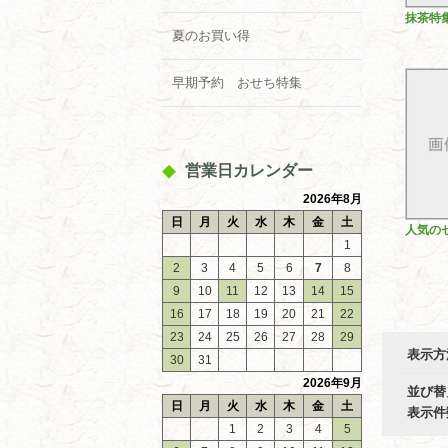
抹茶特
夏のお買い得
早期予約 おせち特集
営業日カレンダー
2026年8月
日
月
火
水
木
金
土
人気の
1
2
3
4
5
6
7
8
9
10
11
12
13
14
15
16
17
18
19
20
21
22
23
24
25
26
27
28
29
表示方
30
31
2026年9月
並び替
日
月
火
水
木
金
土
表示件
1
2
3
4
5