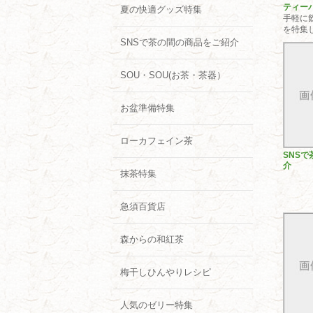
ティー
夏の快適グッズ特集
手軽に
を特集
SNSで茶の間の商品をご紹介
SOU・SOU(お茶・茶器）
お盆準備特集
ローカフェイン茶
SNS
介
抹茶特集
急須百貨店
森からの和紅茶
梅干しひんやりレシピ
人気のゼリー特集