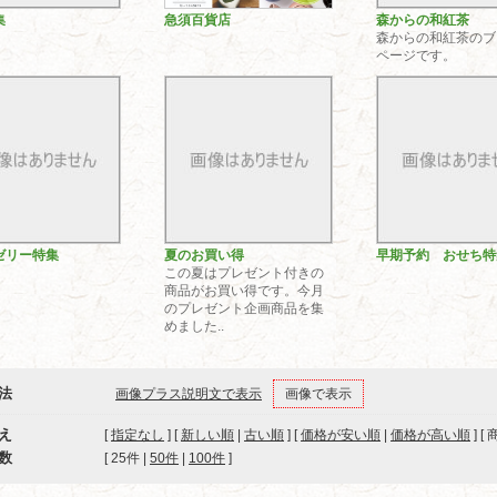
集
急須百貨店
森からの和紅茶
森からの和紅茶のブ
ページです。
ゼリー特集
夏のお買い得
早期予約 おせち特
この夏はプレゼント付きの
商品がお買い得です。今月
のプレゼント企画商品を集
めました..
法
画像プラス説明文で表示
画像で表示
え
[
指定なし
] [
新しい順
|
古い順
] [
価格が安い順
|
価格が高い順
] [
数
[ 
25件
 | 
50件
 | 
100件
 ]