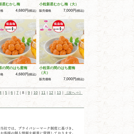
新星むかし梅
小粒新星むかし梅（大）
4,680円
7,000円
価格
(税込)
販売価格
(税込)
茶の間のはち蜜梅
小粒茶の間のはち蜜梅
（大）
4,680円
価格
(税込)
7,000円
販売価格
(税込)
4
｜
5
｜
6
｜
7
｜8｜
9
｜
10
｜
11
｜
12
｜
13
｜
［次へ⇒］