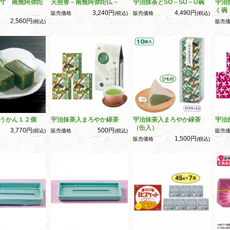
寸 南無阿弥陀
天照香－南無阿弥陀仏－
宇治抹茶とSO－SU－U碗
宇治
く碗
3,240円
4,490円
販売価格
(税込)
販売価格
(税込)
2,560円
(税込)
販売
うかん１２個
宇治抹茶入まろやか緑茶
宇治抹茶入まろやか緑茶
宇治
（缶入）
3,770円
500円
(税込)
販売価格
(税込)
販売
1,500円
販売価格
(税込)