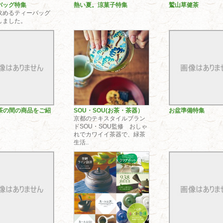
バッグ特集
熱い夏。涼菓子特集
鷲山草健茶
飲めるティーバッグ
しました。
で茶の間の商品をご紹
SOU・SOU(お茶・茶器）
お盆準備特集
京都のテキスタイルブラン
ドSOU・SOU監修 おしゃ
れでカワイイ茶器で、緑茶
生活..