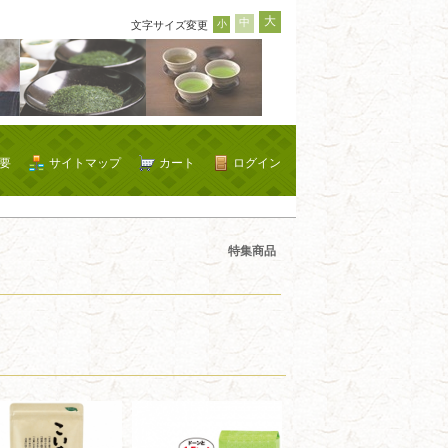
大
中
小
文字サイズ変更
要
サイトマップ
カート
ログイン
特集商品