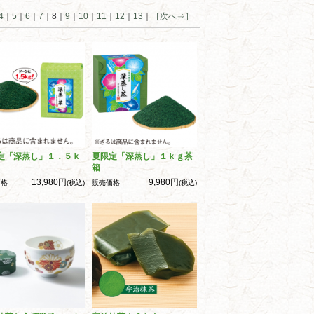
4
｜
5
｜
6
｜
7
｜8｜
9
｜
10
｜
11
｜
12
｜
13
｜
［次へ⇒］
定「深蒸し」１．５ｋ
夏限定「深蒸し」１ｋｇ茶
箱
13,980円
9,980円
価格
(税込)
販売価格
(税込)