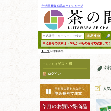
宇治田原製茶場ネットショップ
申込番号の検索は下５桁か４桁の番号で検索してく
トップ
> 特集商品
ゲスト 様
こんにちは
特
ログイン
人気