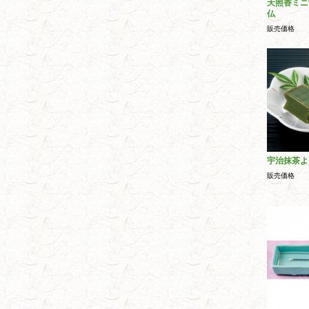
天照香ミニ
仏
販売価格
宇治抹茶よ
販売価格