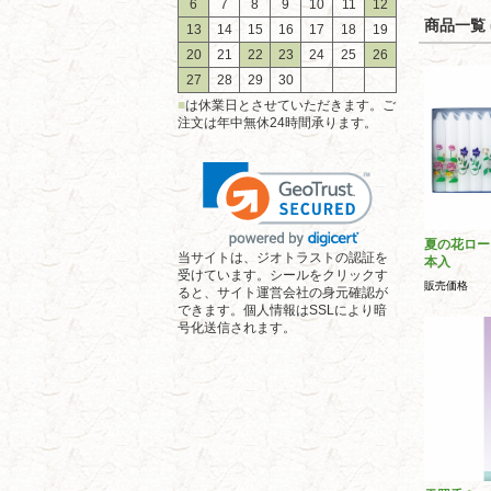
6
7
8
9
10
11
12
商品一覧 (
13
14
15
16
17
18
19
20
21
22
23
24
25
26
27
28
29
30
■
は休業日とさせていただきます。ご
注文は年中無休24時間承ります。
夏の花ロー
当サイトは、ジオトラストの認証を
本入
受けています。シールをクリックす
販売価格
ると、サイト運営会社の身元確認が
できます。個人情報はSSLにより暗
号化送信されます。