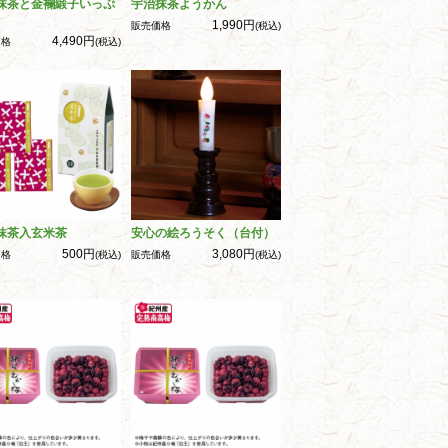
抹茶と金襴緞子いっぷ
宇治抹茶ようかん
1,990円
販売価格
(税込)
4,490円
価格
(税込)
抹茶入玄米茶
安心の絵ろうそく（台付）
500円
3,080円
価格
(税込)
販売価格
(税込)