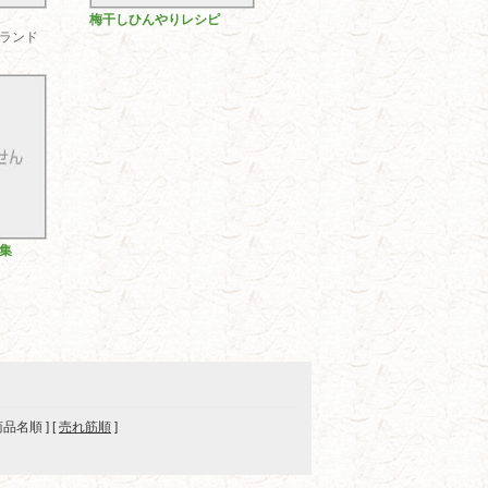
梅干しひんやりレシピ
ランド
集
 商品名順 ] [
売れ筋順
]