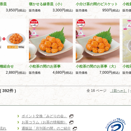
香皿
寝かせる線香皿（小）
小分け茶の間のビスケット
小粒
3,850円
3,300円
950円
(税込)
販売価格
(税込)
販売価格
(税込)
販売
種組合せ
小粒茶の間のお茶事
小粒茶の間のお茶事（大）
小粒
2,880円
4,680円
7,000円
(税込)
販売価格
(税込)
販売価格
(税込)
販売
 392件 )
全 16 ページ
［前へ⇐］
｜
ポイント交換「みどりの会」
お茶コラム（お茶の情報館）
流れ
通販誌「月刊茶の間」のご紹介