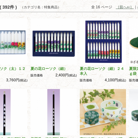
 392件 )
全 16 ページ
［前へ⇐］
｜
（カテゴリ名：特集商品）
ソク（太）１２
夏の花ローソク（細）
夏の花ローソク（細）２４
夏限
本入
ｇ袋
2,400円
販売価格
(税込)
3,760円
4,100円
(税込)
販売価格
(税込)
販売