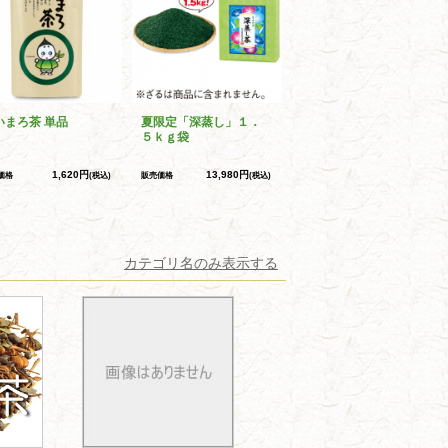
いまろ茶 単品
夏限定「深蒸し」１．
５ｋｇ袋
1,620円
13,980円
価格
(税込)
販売価格
(税込)
カテゴリ名のみ表示する