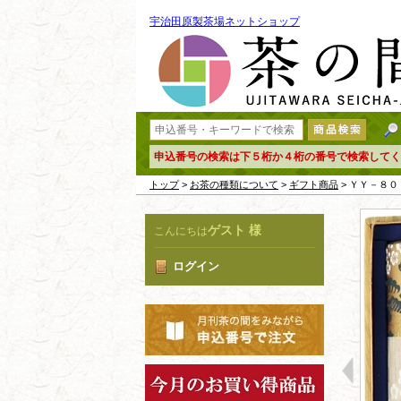
宇治田原製茶場ネットショップ
申込番号の検索は下５桁か４桁の番号で検索してく
トップ
>
お茶の種類について
>
ギフト商品
> ＹＹ－８０
ゲスト 様
こんにちは
ログイン