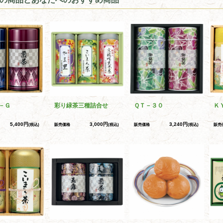
－Ｇ
彩り緑茶三種詰合せ
ＱＴ－３０
Ｋ
5,400円
3,000円
3,240円
(税込)
販売価格
(税込)
販売価格
(税込)
販売