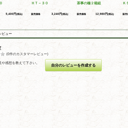
０
ＨＴ－３０
茶事の極２箱組
Ｋ
5,400円
3,240円
12,980円
(税込)
販売価格
(税込)
販売価格
(税込)
販売
レビュー
度
(0件のカスタマーレビュー)
見や感想を教えて下さい。
自分のレビューを作成する