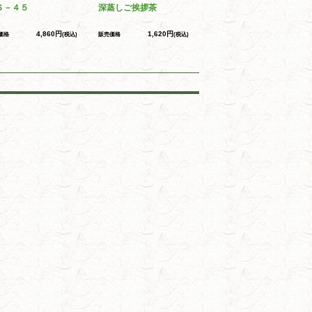
Ｓ－４５
深蒸しご挨拶茶
4,860円
1,620円
価格
(税込)
販売価格
(税込)