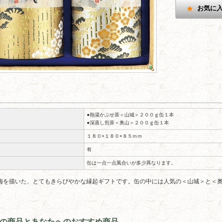
お気に
●熱湯かぶせ茶＜山城＞２００ｇ缶１本
●深蒸し煎茶＜奥山＞２００ｇ缶１本
１８０×１８０×８５ｍｍ
有
缶は一点一点風合いが多少異なります。
梅を描いた、とてもきらびやかな縁起ギフトです。缶の中には人気の＜山城＞と＜
の商品とあなたへのおすすめ商品