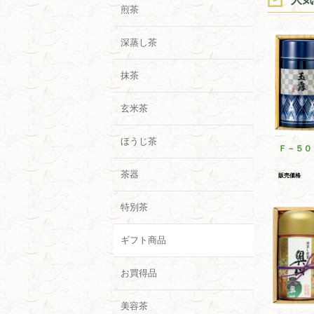
煎茶
深蒸し茶
抹茶
玄米茶
ほうじ茶
Ｆ－５０
茶器
販売価格
特別茶
ギフト商品
お買得品
美容茶