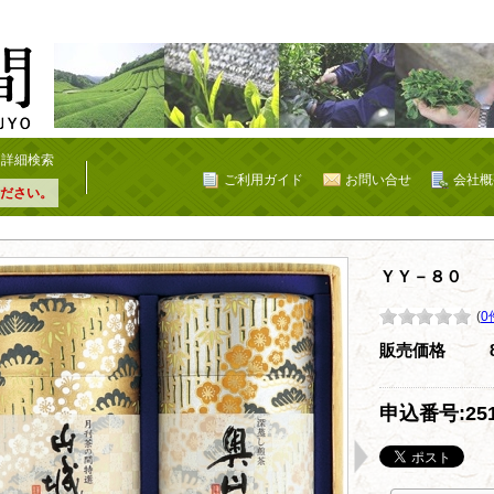
詳細検索
ご利用ガイド
お問い合せ
会社概
ださい。
ＹＹ－８０
(
0
販売価格
申込番号:251