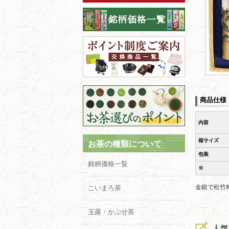
商品仕様
内容
箱サイズ
お茶の種類について
包装
銘柄価格一覧
※
金銀で松竹
こいまろ茶
玉露・かぶせ茶
人気