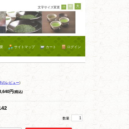
大
中
小
文字サイズ変更
要
サイトマップ
カート
ログイン
件のレビュー
)
8,640円
(税込)
42
数量