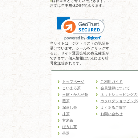
■
は休業日とさせていただきます。ご
注文は年中無休24時間承ります。
当サイトは、ジオトラストの認証を
受けています。シールをクリックす
ると、サイト運営会社の身元確認が
できます。個人情報はSSLにより暗
号化送信されます。
トップページ
ご利用ガイド
こいまろ茶
会員登録について
玉露・かぶせ茶
ネットショッピングの
煎茶
カタログショッピング
深蒸し茶
よくあるご質問
抹茶
お問い合わせ
玄米茶
ほうじ茶
茶器