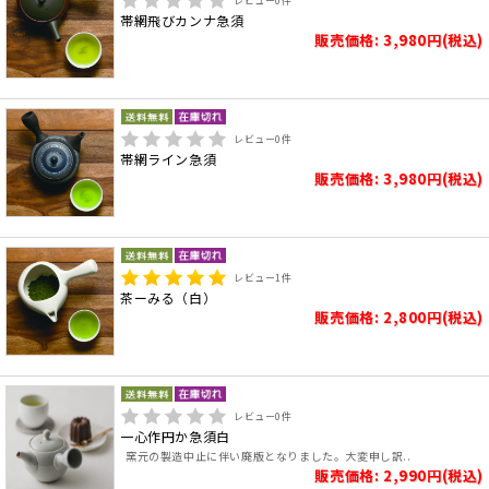
レビュー
0
件
帯網飛びカンナ急須
販売価格: 3,980円(税込)
レビュー
0
件
帯網ライン急須
販売価格: 3,980円(税込)
レビュー
1
件
茶ーみる（白）
販売価格: 2,800円(税込)
レビュー
0
件
一心作円か急須白
窯元の製造中止に伴い廃版となりました。大変申し訳..
販売価格: 2,990円(税込)