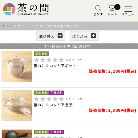
さがす
カート
メニュー
トップ
> キーワード > おしゃれな茶器と楽しみたい
並び替え
絞り込み
1
～
6
商品表示中（全
6
商品中）
レビュー
0
件
割れにくいクリアポット
販売価格: 2,200円(税込)
レビュー
0
件
割れにくいクリア急須
販売価格: 1,800円(税込)