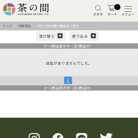
さがす
カート
メニュー
トップ
>
特集商品
> SNSで茶の間の商品をご紹介
並び替え
絞り込み
0
～
0
商品表示中（全
0
商品中）
該当がありませんでした。
1
0
～
0
商品表示中（全
0
商品中）