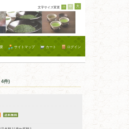
大
中
小
文字サイズ変更
要
サイトマップ
カート
ログイン
4件)