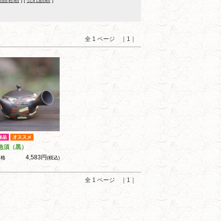
商品名順
] [
売れ筋順
]
全 1 ページ ｜1｜
急須（黒）
4,583円
価格
(税込)
全 1 ページ ｜1｜