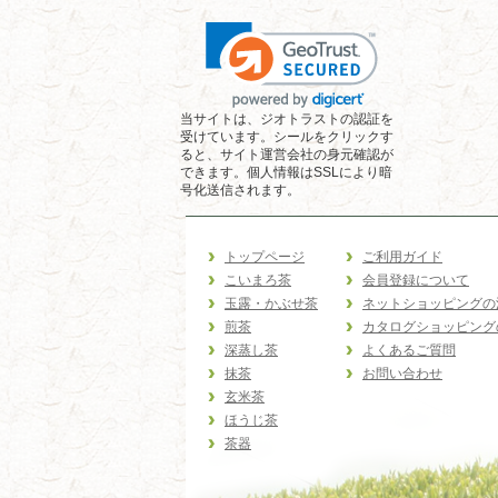
当サイトは、ジオトラストの認証を
受けています。シールをクリックす
ると、サイト運営会社の身元確認が
できます。個人情報はSSLにより暗
号化送信されます。
トップページ
ご利用ガイド
こいまろ茶
会員登録について
玉露・かぶせ茶
ネットショッピングの
煎茶
カタログショッピング
深蒸し茶
よくあるご質問
抹茶
お問い合わせ
玄米茶
ほうじ茶
茶器