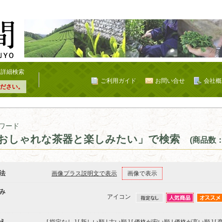
詳細検索
ご利用ガイド
お問い合せ
会社概
ださい。
ワード
おしゃれな茶器と楽しみたい」で検索
(商品数：
法
画像プラス説明文で表示
画像で表示
み
アイコン
え