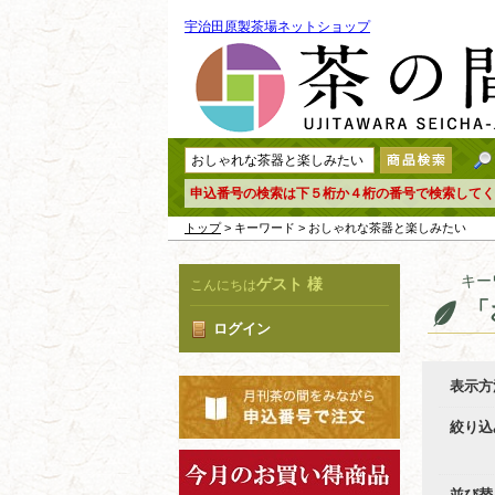
宇治田原製茶場ネットショップ
申込番号の検索は下５桁か４桁の番号で検索してく
トップ
> キーワード > おしゃれな茶器と楽しみたい
キー
ゲスト 様
こんにちは
「
ログイン
表示方
絞り込
並び替