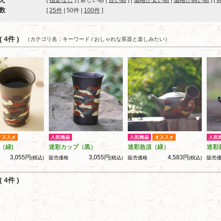
[
指定なし
] [ 新しい順 |
古い順
] [
価格が安い順
|
価格が高い順
] [
数
[ 
25件
 | 
50件
 | 
100件
 ]
 4件 )
（カテゴリ名：キーワード / おしゃれな茶器と楽しみたい）
（緑)
迷彩カップ（黒）
迷彩急須（緑）
迷彩
3,055円
3,055円
4,583円
(税込)
販売価格
(税込)
販売価格
(税込)
販売
 4件 )