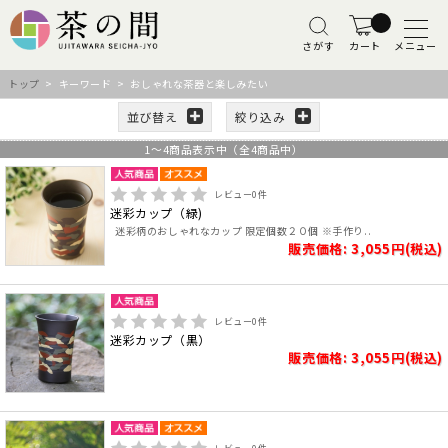
さがす
カート
メニュー
トップ
> キーワード > おしゃれな茶器と楽しみたい
並び替え
絞り込み
1
～
4
商品表示中（全
4
商品中）
レビュー
0
件
迷彩カップ（緑)
迷彩柄のおしゃれなカップ 限定個数２０個 ※手作り..
販売価格: 3,055円(税込)
レビュー
0
件
迷彩カップ（黒）
販売価格: 3,055円(税込)