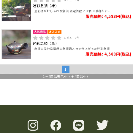
レビュー
0
件
迷彩急須（緑）
迷彩柄がおしゃれな急須 限定個数２０個 ※手作りに..
販売価格: 4,583円(税込)
レビュー
0
件
迷彩急須（黒）
急須の産地常滑焼の急須職人技で仕上がった迷彩急須..
販売価格: 4,583円(税込)
1
1
～
4
商品表示中（全
4
商品中）