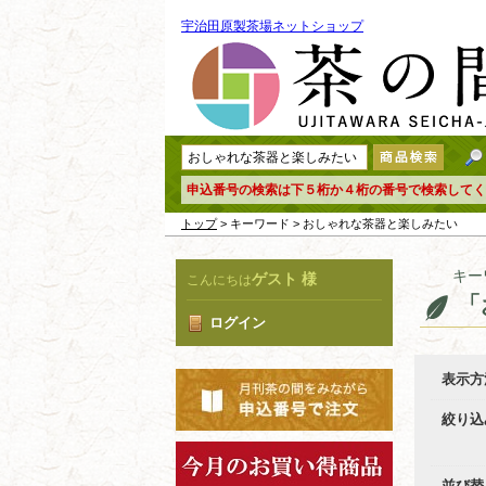
宇治田原製茶場ネットショップ
申込番号の検索は下５桁か４桁の番号で検索してく
トップ
> キーワード > おしゃれな茶器と楽しみたい
キー
ゲスト 様
こんにちは
「
ログイン
表示方
絞り込
並び替