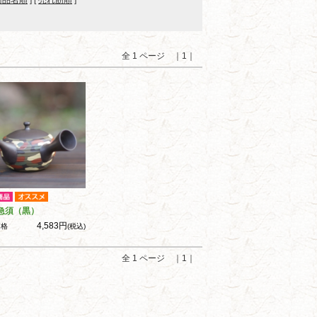
商品名順
] [
売れ筋順
]
全 1 ページ ｜1｜
急須（黒）
4,583円
価格
(税込)
全 1 ページ ｜1｜