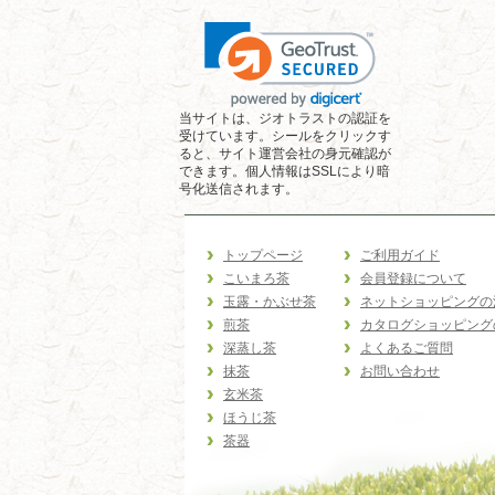
当サイトは、ジオトラストの認証を
受けています。シールをクリックす
ると、サイト運営会社の身元確認が
できます。個人情報はSSLにより暗
号化送信されます。
トップページ
ご利用ガイド
こいまろ茶
会員登録について
玉露・かぶせ茶
ネットショッピングの
煎茶
カタログショッピング
深蒸し茶
よくあるご質問
抹茶
お問い合わせ
玄米茶
ほうじ茶
茶器