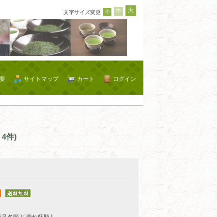
大
中
小
文字サイズ変更
要
サイトマップ
カート
ログイン
4件)