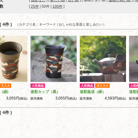
[
指定なし
] [
新しい順
|
古い順
] [ 価格が安い順 |
価格が高い順
] [
数
[ 
25件
 | 
50件
 | 
100件
 ]
 4件 )
（カテゴリ名：キーワード / おしゃれな茶器と楽しみたい）
（緑)
迷彩カップ（黒）
迷彩急須（緑）
迷彩
3,055円
3,055円
4,583円
(税込)
販売価格
(税込)
販売価格
(税込)
販売
 4件 )