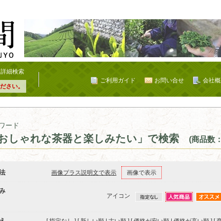
詳細検索
ご利用ガイド
お問い合せ
会社概
ださい。
ワード
おしゃれな茶器と楽しみたい」で検索
(商品数：
法
画像プラス説明文で表示
画像で表示
み
アイコン
え