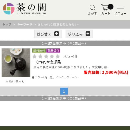
さがす
カート
メニュー
トップ
> キーワード > おしゃれな茶器と楽しみたい
並び替え
絞り込み
1
～
1
商品表示中（全
1
商品中）
レビュー
0
件
一心作円か急須黒
窯元の製造中止に伴い廃版となりました。大変申し訳..
販売価格: 2,990円(税込)
●カラー/白、黒、ピンク、グリーン
※写真は黒です。
1
1
～
1
商品表示中（全
1
商品中）