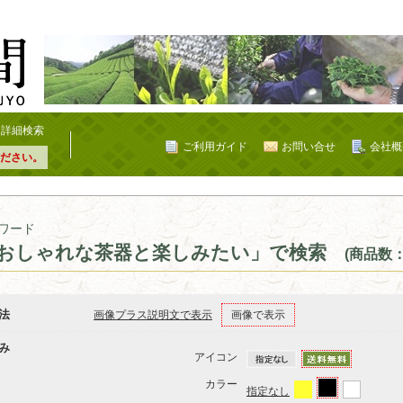
詳細検索
ご利用ガイド
お問い合せ
会社概
ださい。
ワード
おしゃれな茶器と楽しみたい」で検索
(商品数：
法
画像プラス説明文で表示
画像で表示
み
アイコン
カラー
指定なし