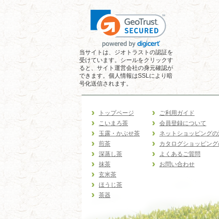
当サイトは、ジオトラストの認証を
受けています。シールをクリックす
ると、サイト運営会社の身元確認が
できます。個人情報はSSLにより暗
号化送信されます。
トップページ
ご利用ガイド
こいまろ茶
会員登録について
玉露・かぶせ茶
ネットショッピングの
煎茶
カタログショッピング
深蒸し茶
よくあるご質問
抹茶
お問い合わせ
玄米茶
ほうじ茶
茶器