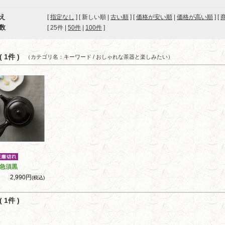
え
[
指定なし
] [ 新しい順 |
古い順
] [
価格が安い順
|
価格が高い順
] [
数
[ 
25件
 | 
50件
 | 
100件
 ]
 1件 )
（カテゴリ名：キーワード / おしゃれな茶器と楽しみたい）
急須黒
2,990円
(税込)
 1件 )