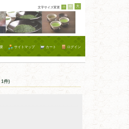
大
中
小
文字サイズ変更
要
サイトマップ
カート
ログイン
1件)