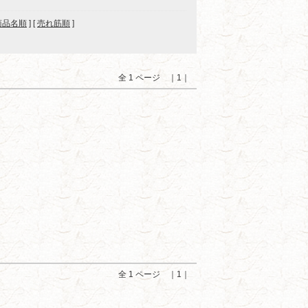
商品名順
] [
売れ筋順
]
全 1 ページ ｜1｜
全 1 ページ ｜1｜