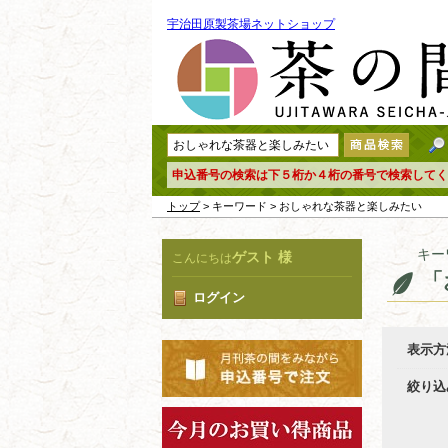
宇治田原製茶場ネットショップ
申込番号の検索は下５桁か４桁の番号で検索してく
トップ
> キーワード > おしゃれな茶器と楽しみたい
キー
ゲスト 様
こんにちは
「
ログイン
表示方
絞り込