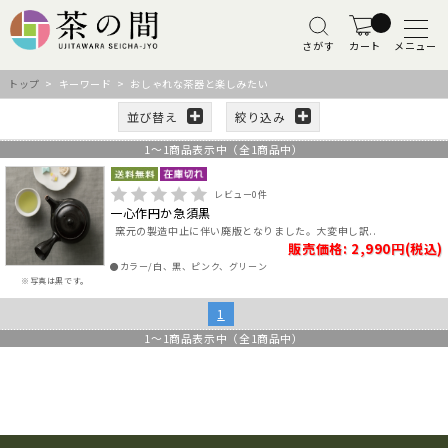
さがす
カート
メニュー
トップ
> キーワード > おしゃれな茶器と楽しみたい
並び替え
絞り込み
1
～
1
商品表示中（全
1
商品中）
レビュー
0
件
一心作円か急須黒
窯元の製造中止に伴い廃版となりました。大変申し訳..
販売価格: 2,990円(税込)
●カラー/白、黒、ピンク、グリーン
※写真は黒です。
1
1
～
1
商品表示中（全
1
商品中）