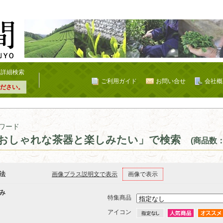
詳細検索
ご利用ガイド
お問い合せ
会社概
ださい。
ワード
おしゃれな茶器と楽しみたい」で検索
(商品数：
法
画像プラス説明文で表示
画像で表示
み
特集商品
アイコン