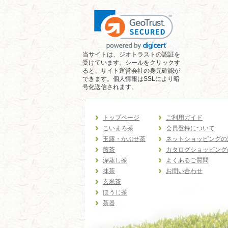
当サイトは、ジオトラストの認証を
受けています。シールをクリックす
ると、サイト運営会社の身元確認が
できます。個人情報はSSLにより暗
号化送信されます。
トップページ
ご利用ガイド
こいまろ茶
会員登録について
玉露・かぶせ茶
ネットショッピングの
煎茶
カタログショッピング
深蒸し茶
よくあるご質問
抹茶
お問い合わせ
玄米茶
ほうじ茶
茶器