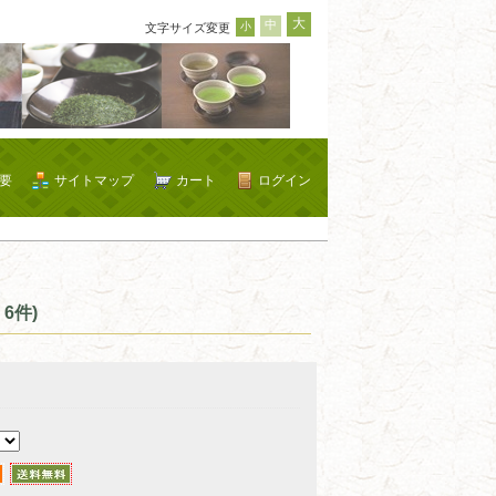
大
中
小
文字サイズ変更
要
サイトマップ
カート
ログイン
6件)