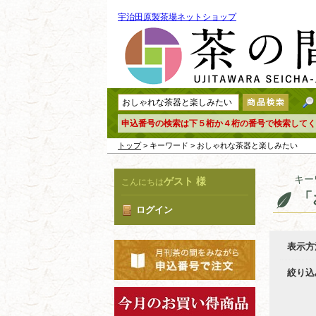
宇治田原製茶場ネットショップ
申込番号の検索は下５桁か４桁の番号で検索してく
トップ
> キーワード > おしゃれな茶器と楽しみたい
キー
ゲスト 様
こんにちは
「
ログイン
表示方
絞り込