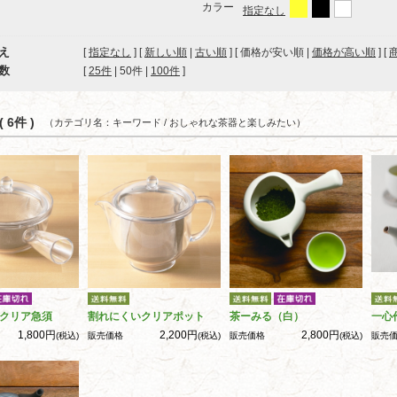
カラー
指定なし
え
[
指定なし
] [
新しい順
|
古い順
] [ 価格が安い順 |
価格が高い順
] [
数
[ 
25件
 | 
50件
 | 
100件
 ]
 6件 )
（カテゴリ名：キーワード / おしゃれな茶器と楽しみたい）
クリア急須
割れにくいクリアポット
茶ーみる（白）
一心
1,800円
2,200円
2,800円
(税込)
販売価格
(税込)
販売価格
(税込)
販売