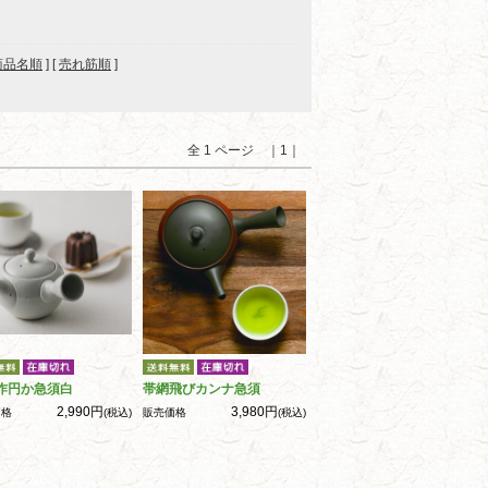
商品名順
] [
売れ筋順
]
全 1 ページ ｜1｜
作円か急須白
帯網飛びカンナ急須
2,990円
3,980円
価格
(税込)
販売価格
(税込)