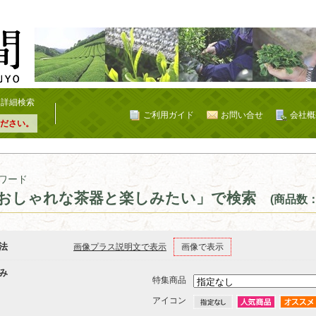
詳細検索
ご利用ガイド
お問い合せ
会社概
ださい。
ワード
おしゃれな茶器と楽しみたい」で検索
(商品数：
法
画像プラス説明文で表示
画像で表示
み
特集商品
アイコン