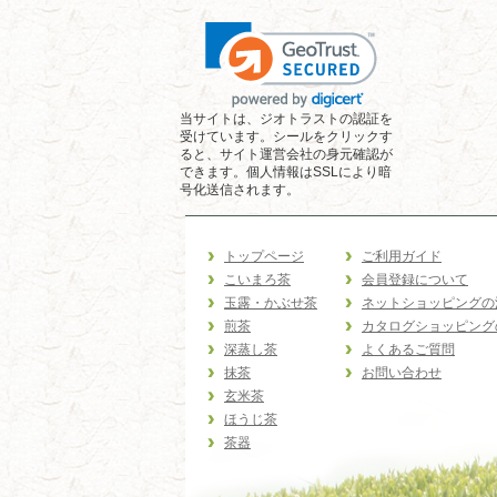
当サイトは、ジオトラストの認証を
受けています。シールをクリックす
ると、サイト運営会社の身元確認が
できます。個人情報はSSLにより暗
号化送信されます。
トップページ
ご利用ガイド
こいまろ茶
会員登録について
玉露・かぶせ茶
ネットショッピングの
煎茶
カタログショッピング
深蒸し茶
よくあるご質問
抹茶
お問い合わせ
玄米茶
ほうじ茶
茶器