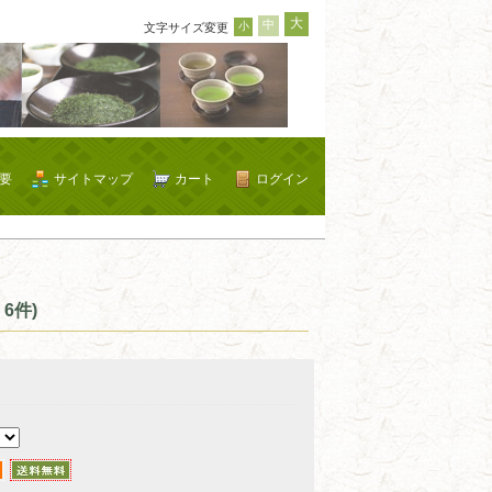
大
中
小
文字サイズ変更
要
サイトマップ
カート
ログイン
6件)