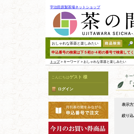
宇治田原製茶場ネットショップ
申込番号の検索は下５桁か４桁の番号で検索してく
トップ
> キーワード > おしゃれな茶器と楽しみたい
キー
ゲスト 様
こんにちは
「
ログイン
表示方
絞り込