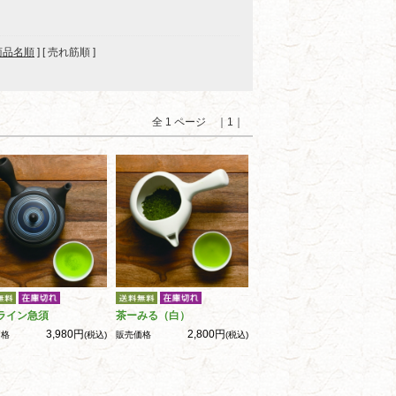
商品名順
] [ 売れ筋順 ]
全 1 ページ ｜1｜
ライン急須
茶ーみる（白）
3,980円
2,800円
価格
(税込)
販売価格
(税込)