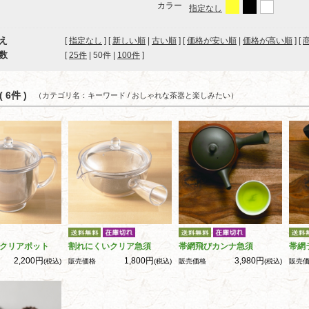
カラー
指定なし
え
[
指定なし
] [
新しい順
|
古い順
] [
価格が安い順
|
価格が高い順
] [
数
[ 
25件
 | 
50件
 | 
100件
 ]
 6件 )
（カテゴリ名：キーワード / おしゃれな茶器と楽しみたい）
クリアポット
割れにくいクリア急須
帯網飛びカンナ急須
帯網
2,200円
1,800円
3,980円
(税込)
販売価格
(税込)
販売価格
(税込)
販売