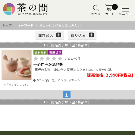
さがす
カート
メニュー
トップ
> キーワード > おしゃれな茶器と楽しみたい
並び替え
絞り込み
1
～
1
商品表示中（全
1
商品中）
レビュー
0
件
一心作円か急須桃
窯元の製造中止に伴い廃版となりました。大変申し訳..
販売価格: 2,990円(税込)
●カラー/白、黒、ピンク、グリーン
※写真はピンクです。
1
1
～
1
商品表示中（全
1
商品中）